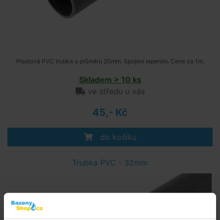
Plastová PVC trubka o průměru 20mm. Spojení lepením. Cena za 1m.
Skladem > 10 ks
ve středu u vás
45,- Kč
do košíku
Trubka PVC - 32mm