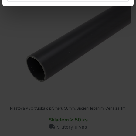
Plastová PVC trubka o průměru 50mm. Spojení lepením. Cena za 1m.
Skladem > 50 ks
v úterý u vás