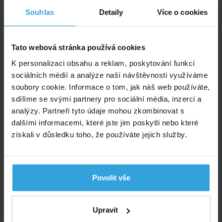
Souhlas
Detaily
Více o cookies
Tato webová stránka používá cookies
K personalizaci obsahu a reklam, poskytování funkcí
sociálních médií a analýze naší návštěvnosti využíváme
soubory cookie. Informace o tom, jak náš web používáte,
sdílíme se svými partnery pro sociální média, inzerci a
analýzy. Partneři tyto údaje mohou zkombinovat s
Plastová PVC trubka o průměru 32mm. Spojení lepením. Cena za 1m.
dalšími informacemi, které jste jim poskytli nebo které
získali v důsledku toho, že používáte jejich služby.
Skladem > 20 ks
ve středu u vás
60,- Kč
Povolit vše
do košíku
Upravit
Trubka PVC - 50mm