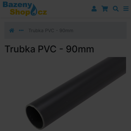
Přejít k navigaci
Přejít na obsah
Přejít k postrannímu sloupci
Klávesové zkratky
Trubka PVC - 90mm
Trubka PVC - 90mm