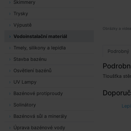
Skimmery
Trysky
Výpustě
Obrázky a videa 
Vodoinstalační materiál
Tmely, silikony a lepidla
Podrobný 
Stavba bazénu
Podrobn
Osvětlení bazénů
Tloušťka stě
UV Lampy
Doporuče
Bazénové protiproudy
Solinátory
Lepi
Bazénová sůl a minerály
Úprava bazénové vody