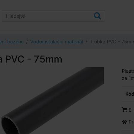
ení bazénu
Vodoinstalační materiál
Trubka PVC - 75m
a PVC - 75mm
Plas
za 1m
Kód
E-
Pr