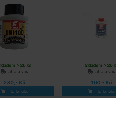
Skladem > 20 ks
Skladem > 20 k
zítra u vás
zítra u vás
280,- Kč
190,- Kč
do košíku
do košíku
ivní produkty