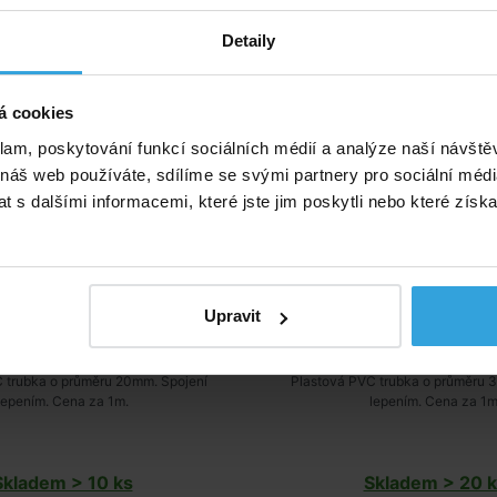
ubka PVC - 20mm
Trubka PVC - 3
Detaily
á cookies
klam, poskytování funkcí sociálních médií a analýze naší návšt
 náš web používáte, sdílíme se svými partnery pro sociální média
 s dalšími informacemi, které jste jim poskytli nebo které získa
Upravit
 trubka o průměru 20mm. Spojení
Plastová PVC trubka o průměru 
lepením. Cena za 1m.
lepením. Cena za 1m
Skladem > 10 ks
Skladem > 20 k