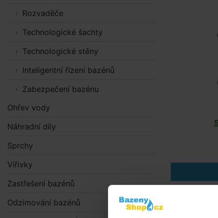
Rozvaděče
Technologické šachty
Technologické stěny
Inteligentní řízení bazénů
Zabezpečení bazénu
Ohřev vody
Náhradní díly
Sprchy
Vířivky
Zastřešení bazénů
Alternat
Odzimování bazénů