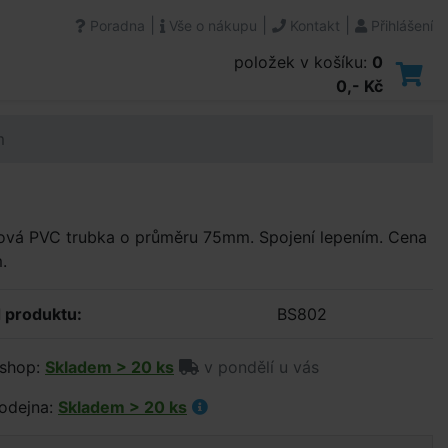
|
|
|
Poradna
Vše o nákupu
Kontakt
Přihlášení
položek v košíku:
0
0,- Kč
m
tová PVC trubka o průměru 75mm. Spojení lepením. Cena
.
 produktu:
BS802
shop:
Skladem > 20 ks
v pondělí u vás
odejna:
Skladem > 20 ks