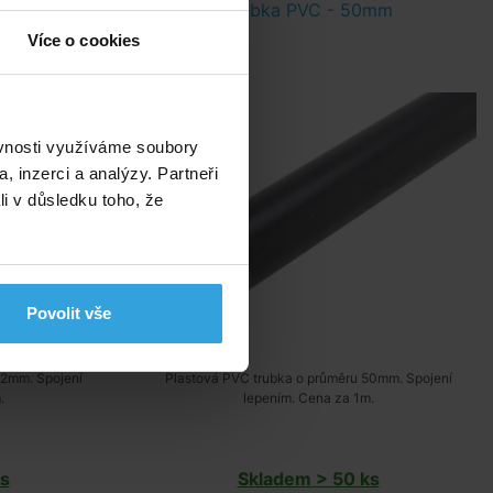
2mm
Trubka PVC - 50mm
Více o cookies
ěvnosti využíváme soubory
, inzerci a analýzy. Partneři
li v důsledku toho, že
Povolit vše
32mm. Spojení
Plastová PVC trubka o průměru 50mm. Spojení
.
lepením. Cena za 1m.
s
Skladem > 50 ks