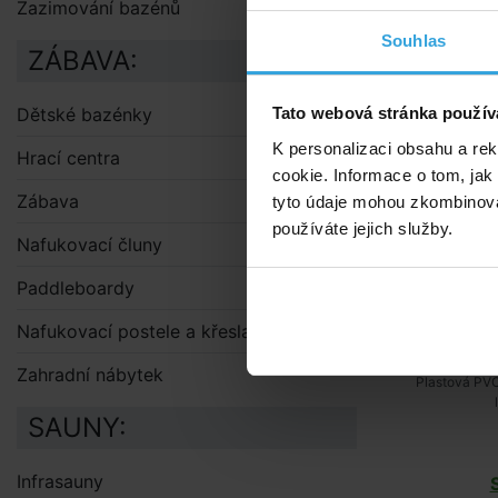
Zazimování bazénů
Tr
Souhlas
ZÁBAVA:
Dětské bazénky
Tato webová stránka použív
K personalizaci obsahu a re
Hrací centra
cookie. Informace o tom, jak
Zábava
tyto údaje mohou zkombinovat
používáte jejich služby.
Nafukovací čluny
Paddleboardy
Nafukovací postele a křesla
Zahradní nábytek
Plastová PVC
SAUNY:
Infrasauny