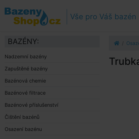
Přejít k navigaci
Přejít na obsah
Vše pro Váš bazén
Přejít k postrannímu sloupci
Klávesové zkratky
BAZÉNY:
Osaz
Nadzemní bazény
Trubk
Zapuštěné bazény
Bazénová chemie
Bazénové filtrace
Bazénové příslušenství
Čištění bazénů
Osazení bazénu