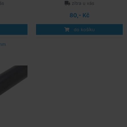
ás
zítra u vás
80,- Kč
do košíku
0mm