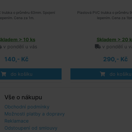
 trubka o průměru 63mm. Spojení
Plastová PVC trubka o průměru 
lepením. Cena za 1m.
lepením. Cena za 1b
Skladem > 10 ks
Skladem > 20 k
v pondělí u vás
v pondělí u v
140,- Kč
290,- Kč
do košíku
do košíku
Vše o nákupu
Obchodní podmínky
Možnosti platby a dopravy
Reklamace
Odstoupení od smlouvy