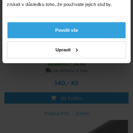
získali v důsledku toho, že používáte jejich služby.
Povolit vše
Upravit
Plastová PVC trubka o průměru 63mm. Spojení lepením. Cena za 1m.
Skladem > 10 ks
ve středu u vás
140,- Kč
do košíku
Trubka PVC - 20mm