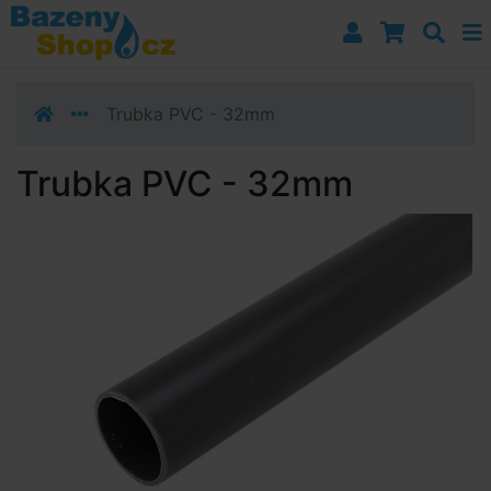
Přejít k navigaci
Přejít na obsah
Přejít k postrannímu sloupci
Klávesové zkratky
Trubka PVC - 32mm
Trubka PVC - 32mm