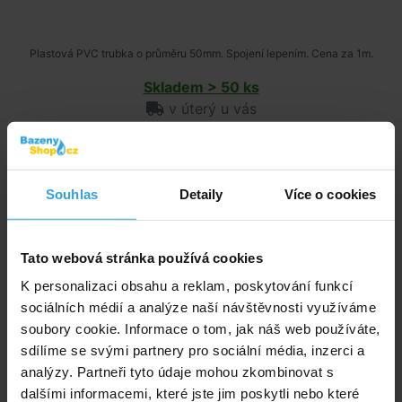
Plastová PVC trubka o průměru 50mm. Spojení lepením. Cena za 1m.
Skladem > 50 ks
v úterý u vás
80,- Kč
do košíku
Souhlas
Detaily
Více o cookies
Trubka PVC - 63mm
Tato webová stránka používá cookies
K personalizaci obsahu a reklam, poskytování funkcí
sociálních médií a analýze naší návštěvnosti využíváme
soubory cookie. Informace o tom, jak náš web používáte,
sdílíme se svými partnery pro sociální média, inzerci a
analýzy. Partneři tyto údaje mohou zkombinovat s
dalšími informacemi, které jste jim poskytli nebo které