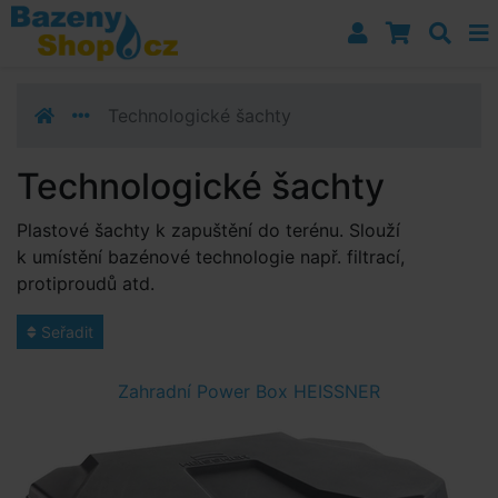
Přejít k navigaci
Přejít na obsah
Přejít k postrannímu sloupci
Klávesové zkratky
Technologické šachty
Technologické šachty
Plastové šachty k zapuštění do terénu. Slouží
k umístění bazénové technologie např. filtrací,
protiproudů atd.
Seřadit
Zahradní Power Box HEISSNER