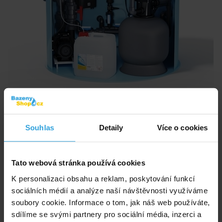
Souhlas
Detaily
Více o cookies
Technologická šachta osazená kompletní filtrací a solinátorem HIDROLIFE
s úpravou pH, rozvaděčem, transformátorem a přípravou na tepelné
čerpadlo.
Tato webová stránka používá cookies
Na dotaz
K personalizaci obsahu a reklam, poskytování funkcí
sociálních médií a analýze naší návštěvnosti využíváme
99 000,- Kč
soubory cookie. Informace o tom, jak náš web používáte,
sdílíme se svými partnery pro sociální média, inzerci a