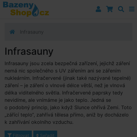
Přejít k navigaci
Přejít na obsah
Přejít k postrannímu sloupci
Klávesové zkratky
Infrasauny
Infrasauny
Infrasauny jsou zcela bezpečná zařízení, jejichž záření
nemá nic společného s UV zářením ani se zářením
nukleárním. Infračervené (jinak také nazývané tepelné)
záření – je záření o vlnové délce větší, než je vlnová
délka viditelného světla. Infračervené paprsky tedy
nevidíme, ale vnímáme je jako teplo. Jedná se
o podobný princip, jako když Slunce ohřívá Zemi. Toto
„zářící teplo“, zahřívá tělesa přímo, aniž by docházelo
k zahřívání okolního vzduchu.
Filtrovat
Seřadit