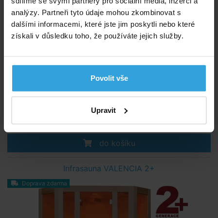
sdílíme se svými partnery pro sociální média, inzerci a
analýzy. Partneři tyto údaje mohou zkombinovat s
dalšími informacemi, které jste jim poskytli nebo které
získali v důsledku toho, že používáte jejich služby.
Moderní domácí rodinná infrasauna pro dvě osoby
Povolit vše
Do 3 dnů
Upravit
35 990,- Kč
do košíku
Infrasauna VALENCIA 2+
Doprava zdarma