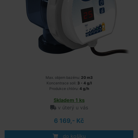
Max. objem bazénu:
20 m3
Koncentrace soli:
3 - 4 g/l
Produkce chlóru:
4 g/h
Skladem 1 ks
v úterý u vás
6 169,- Kč
do košíku