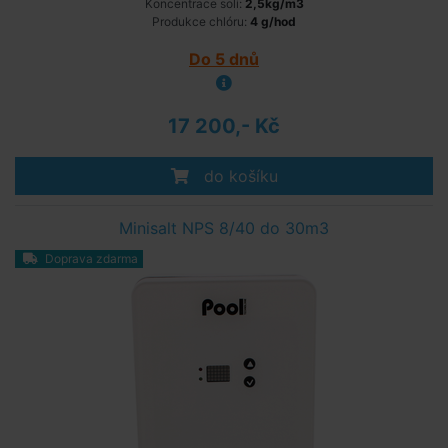
Koncentrace soli:
2,5kg/m3
Produkce chlóru:
4 g/hod
Do 5 dnů
17 200,- Kč
do košíku
Minisalt NPS 8/40 do 30m3
Doprava zdarma