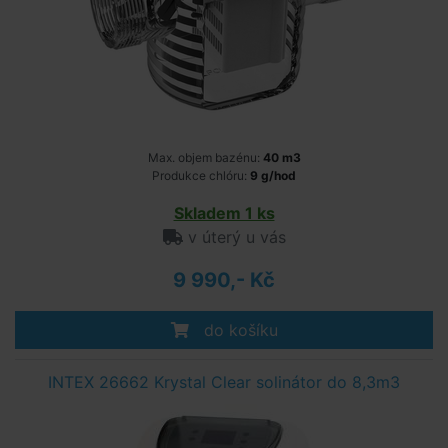
Max. objem bazénu:
40 m3
Produkce chlóru:
9 g/hod
Skladem 1 ks
v úterý u vás
9 990,- Kč
do košíku
INTEX 26662 Krystal Clear solinátor do 8,3m3