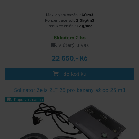
Max. objem bazénu:
60 m3
Koncentrace soli:
2,5kg/m3
Produkce chlóru:
12 g/hod
Skladem 2 ks
v úterý u vás
22 650,- Kč
do košíku
Solinátor Zelia ZLT 25 pro bazény až do 25 m3
Doprava zdarma