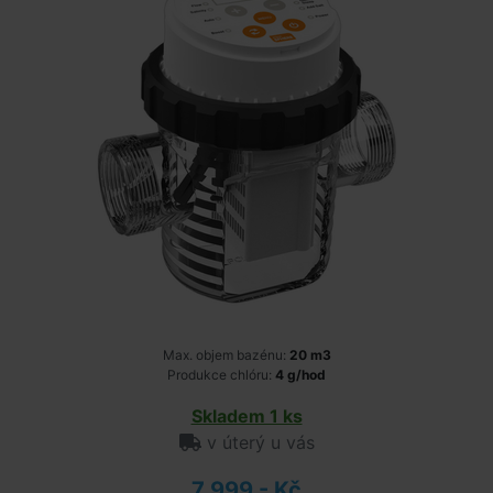
Max. objem bazénu:
20 m3
Produkce chlóru:
4 g/hod
Skladem 1 ks
v úterý u vás
7 999,- Kč