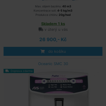
Max. objem bazénu:
40 m3
Koncentrace soli:
4-5 kg/m3
Produkce chlóru:
20g/hod
Skladem 1 ks
v úterý u vás
26 900,- Kč
do košíku
Oceanic SMC 30
Doprava zdarma