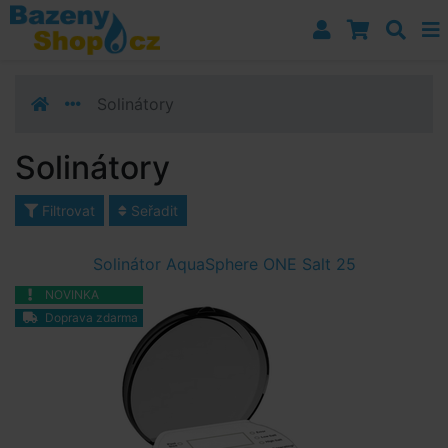
Přejít k navigaci
Přejít na obsah
Přejít k postrannímu sloupci
Klávesové zkratky
Solinátory
Solinátory
Filtrovat
Seřadit
Solinátor AquaSphere ONE Salt 25
NOVINKA
Doprava zdarma