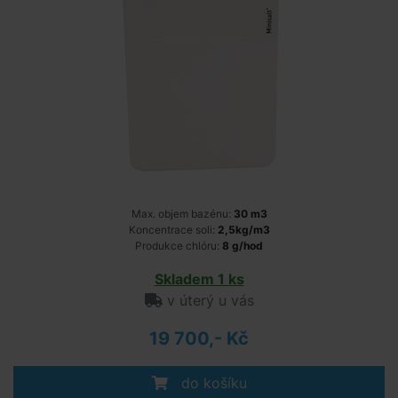
Max. objem bazénu:
30 m3
Koncentrace soli:
2,5kg/m3
Produkce chlóru:
8 g/hod
Skladem 1 ks
v úterý u vás
19 700,- Kč
do košíku