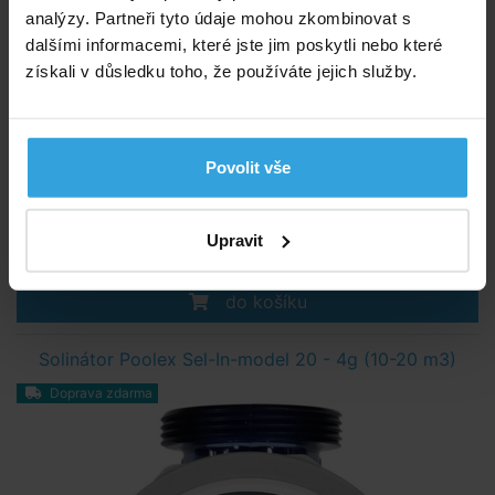
analýzy. Partneři tyto údaje mohou zkombinovat s
dalšími informacemi, které jste jim poskytli nebo které
získali v důsledku toho, že používáte jejich služby.
Max. objem bazénu:
30 m3
Koncentrace soli:
3 - 4 g/l
Produkce chlóru:
6 g/h
Povolit vše
Skladem 2 ks
v úterý u vás
Upravit
6 685,- Kč
do košíku
Solinátor Poolex Sel-In-model 20 - 4g (10-20 m3)
Doprava zdarma