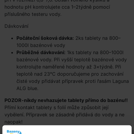
hodnotu pH kontrolujete cca 1–2týdně pomocí
příslušného testeru vody.
Dávkování
Počáteční šoková dávka:
2ks tablety na 800–
1000l bazénové vody
Průběžné dávkování:
1ks tablety na 800–1000l
bazénové vody. Při vyšší teplotě bazénové vody
kontrolujte naměřené hodnoty až 3×týdně. Při
teplotě nad 23°C doporučujeme pro zachování
čisté vody přidávat přípravek proti řasám Laguna
ALG blue.
POZOR-nikdy nevhazujete tablety přímo do bazénu!!
Přímí kontakt tablety s folií může způsobit její
vybělení. Přípravek se zásadně přidává do vody a ne
naopak!
Používejte biocidní přípravky bezpečně. Před