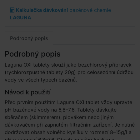
Kalkulačka dávkování
bazénové chemie
LAGUNA
Podrobný popis
Podrobný popis
Laguna OXI tablety slouží jako bezchlorový přípravek
(rychlorozpustné tablety 20g) pro celosezónní údržbu
vody ve všech typech bazénů.
Návod k použití
Před prvním použítím Laguna OXI tablet vždy upravte
pH bazénové vody na 6,8–7,6. Tablety dávkujte
sběračem (skimmerem), plovákem nebo jiným
dávkovačem při zapnutém filtračním zařízení. Je nutné
dodržovat obsah volného kyslíku v rozmezí 8–15g/l a
pH v rozmezí 6,8–7,6. Obsah volného kyslíku a