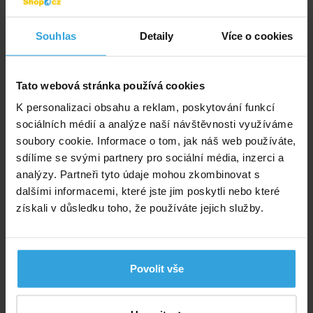
použitím vždy přečtěte údaje na obalu a připojené
informace o přípravku!
Souhlas
Detaily
Více o cookies
Parametry
Tato webová stránka používá cookies
Značka:
Laguna
K personalizaci obsahu a reklam, poskytování funkcí
sociálních médií a analýze naší návštěvnosti využíváme
Váha:
0,8 kg
soubory cookie. Informace o tom, jak náš web používáte,
sdílíme se svými partnery pro sociální média, inzerci a
Druh:
tablety
analýzy. Partneři tyto údaje mohou zkombinovat s
dalšími informacemi, které jste jim poskytli nebo které
Počet tablet:
40 ks
získali v důsledku toho, že používáte jejich služby.
Dokumenty ke stažení
Povolit vše
Bezpečnostní list Laguna Oxi tablety