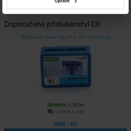
Upravit
Výrobce: Stachema, Hasičská 1, Zibohlavy 280 02 Kolín,
stachema@stachema.cz
Doporučené příslušenství (3)
Bazénový tester na pH a O2 - tabletový
Skladem > 10 ks
v úterý u vás
399,- Kč