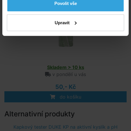
Povolit vše
Upravit
Skladem > 10 ks
v pondělí u vás
50,- Kč
do košíku
Alternativní produkty
Kapkový tester DUKE KP na aktivní kyslík a pH