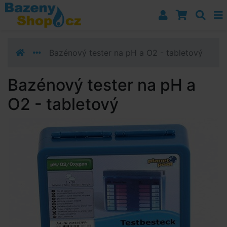
Přejít k navigaci
Přejít na obsah
Přejít k postrannímu sloupci
Klávesové zkratky
Bazénový tester na pH a O2 - tabletový
Bazénový tester na pH a
O2 - tabletový