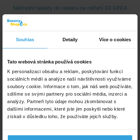
Náhradní tablety do testeru na měření O2 DPD4
Souhlas
Detaily
Více o cookies
Tato webová stránka používá cookies
K personalizaci obsahu a reklam, poskytování funkcí
sociálních médií a analýze naší návštěvnosti využíváme
Skladem > 50 ks
soubory cookie. Informace o tom, jak náš web používáte,
v pondělí u vás
sdílíme se svými partnery pro sociální média, inzerci a
analýzy. Partneři tyto údaje mohou zkombinovat s
39,- Kč
dalšími informacemi, které jste jim poskytli nebo které
získali v důsledku toho, že používáte jejich služby.
do košíku
Náhradní tablety do testeru na měření pH - Phenol