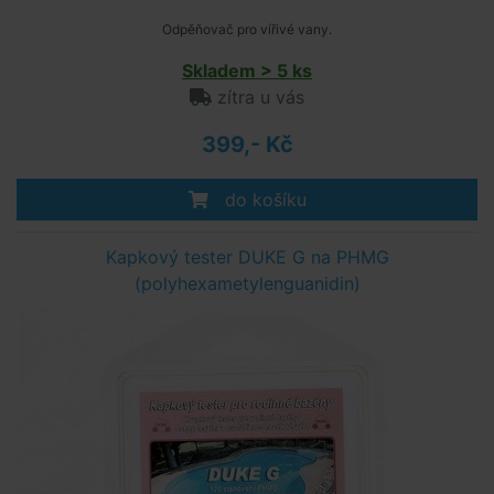
Odpěňovač pro vířivé vany.
Skladem > 5 ks
zítra u vás
399,- Kč
do košíku
Kapkový tester DUKE G na PHMG
(polyhexametylenguanidin)