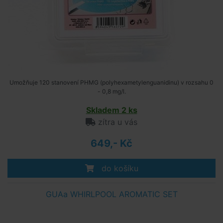
Umožňuje 120 stanovení PHMG (polyhexametylenguanidinu) v rozsahu 0
- 0,8 mg/l.
Skladem 2 ks
zítra u vás
649,- Kč
do košíku
GUAa WHIRLPOOL AROMATIC SET