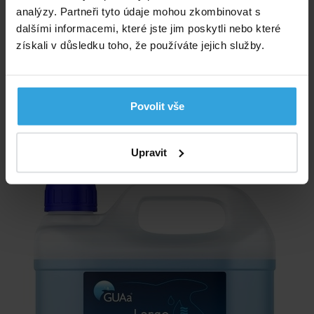
Skladem > 5 ks
analýzy. Partneři tyto údaje mohou zkombinovat s
zítra u vás
dalšími informacemi, které jste jim poskytli nebo které
získali v důsledku toho, že používáte jejich služby.
469,- Kč
do košíku
Povolit vše
GUAa LARGE POOL 3 l
Upravit