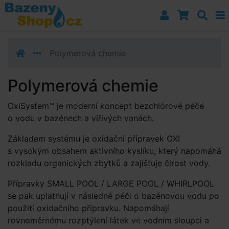
Přejít k navigaci
Přejít na obsah
Přejít k postrannímu sloupci
Klávesové zkratky
Polymerová chemie
Polymerová chemie
OxiSystem™ je moderní koncept bezchlórové péče
o vodu v bazénech a vířivých vanách.
Základem systému je oxidační přípravek OXI
s vysokým obsahem aktivního kyslíku, který napomáhá
rozkladu organických zbytků a zajišťuje čirost vody.
Přípravky SMALL POOL / LARGE POOL / WHIRLPOOL
se pak uplatňují v následné péči o bazénovou vodu po
použití oxidačního přípravku. Napomáhají
rovnoměrnému rozptýlení látek ve vodním sloupci a