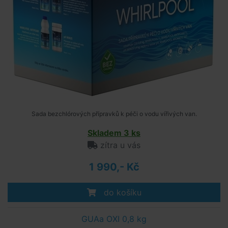
Sada bezchlórových přípravků k péči o vodu vířivých van.
Skladem 3 ks
zítra u vás
1 990,- Kč
do košíku
GUAa OXI 0,8 kg