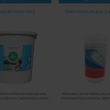
una pH minus 12kg
Chemoform pH plus gra
určen ke snížení pH bazénové vody.
Přípravek k úpravě hodnoty pH v 
 s chlorovou i bezchlorovou chemií.
Možné používat s chlorovou i bezch