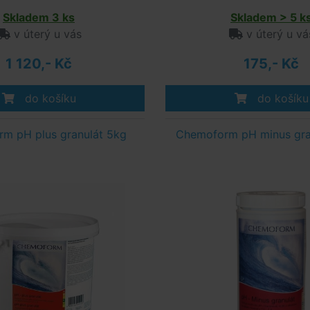
Skladem 3 ks
Skladem > 5 k
v úterý u vás
v úterý u vá
1 120,- Kč
175,- Kč
do košíku
do košíku
m pH plus granulát 5kg
Chemoform pH minus gran