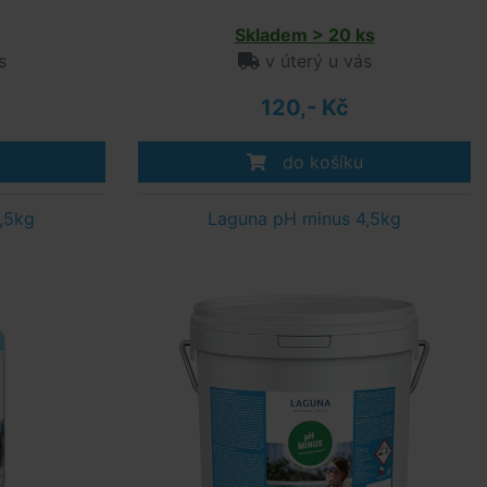
Skladem > 20 ks
s
v úterý u vás
120,- Kč
do košíku
,5kg
Laguna pH minus 4,5kg