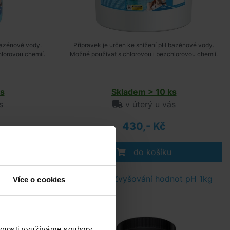
bazénové vody.
Přípravek je určen ke snížení pH bazénové vody.
lorovou chemií.
Možné používat s chlorovou i bezchlorovou chemií.
s
Skladem > 10 ks
s
v úterý u vás
430,- Kč
do košíku
žení hodnot
ph PLUS, Zvyšování hodnot pH 1kg
Více o cookies
ěvnosti využíváme soubory