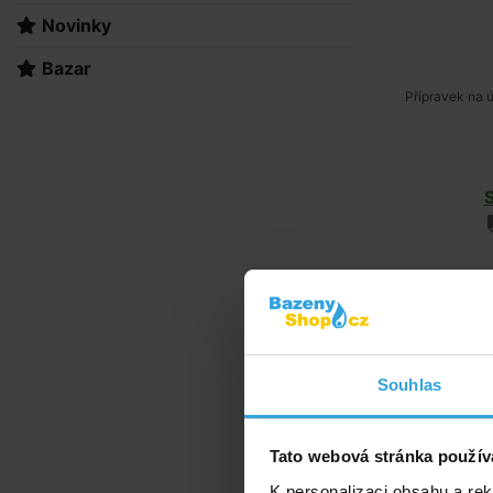
Novinky
Bazar
Přípravek na 
pH MINUS g
Souhlas
Tato webová stránka použív
K personalizaci obsahu a re