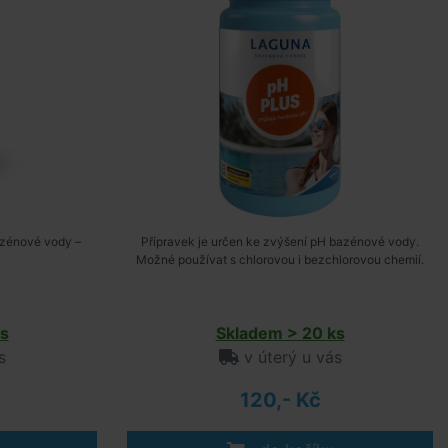
azénové vody –
Přípravek je určen ke zvýšení pH bazénové vody.
Možné používat s chlorovou i bezchlorovou chemií.
s
Skladem > 20 ks
s
v úterý u vás
120,- Kč