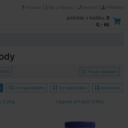
|
|
|
Poradna
Vše o nákupu
Kontakt
Přihlášení
položek v košíku:
0
0,- Kč
vody
IONS
Pouze skladem
í
Od nejlevnějšího
Od nejdražšího
Abecedně
 3,2kg
Laguna pH plus 0,9kg