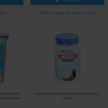
do košíku
0kg
POOL-Laguna pH minus 1,35kg
 bazénové vody.
Přípravek na úpravu hodnot pH bazénové vody -
lorovou chemií.
snížení.