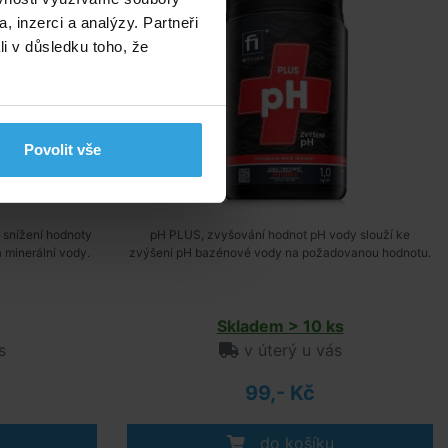
, inzerci a analýzy. Partneři
li v důsledku toho, že
Povolit vše
 snížení hodnoty
pH PLUS, zvyšování hodnot pH vody slouží ke
 minerální vody.
zvýšení pH bazénové vody na požadovanou hodnotu.
Skladem > 10 ks
s
v úterý u vás
99,- Kč
do košíku