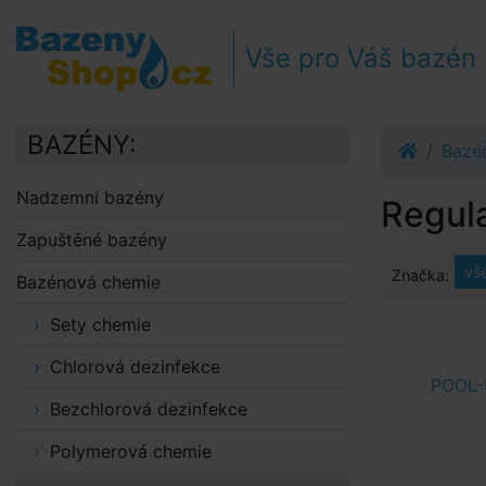
Přejít k navigaci
Přejít na obsah
Vše pro Váš bazén
Přejít k postrannímu sloupci
Klávesové zkratky
BAZÉNY:
Bazé
Nadzemní bazény
Regul
Zapuštěné bazény
vš
Značka:
Bazénová chemie
Sety chemie
Chlorová dezinfekce
POOL-
Bezchlorová dezinfekce
Polymerová chemie