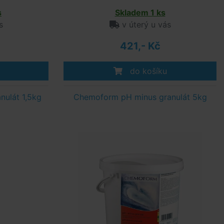
s
Skladem 1 ks
s
v úterý u vás
421,- Kč
do košíku
ulát 1,5kg
Chemoform pH minus granulát 5kg