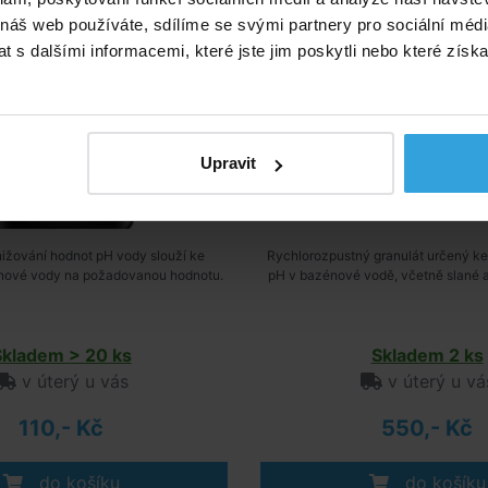
 náš web používáte, sdílíme se svými partnery pro sociální média
 s dalšími informacemi, které jste jim poskytli nebo které získa
Upravit
ižování hodnot pH vody slouží ke
Rychlorozpustný granulát určený ke
énové vody na požadovanou hodnotu.
pH v bazénové vodě, včetně slané a
Skladem > 20 ks
Skladem 2 ks
v úterý u vás
v úterý u vá
110,- Kč
550,- Kč
do košíku
do košíku