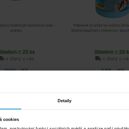
úpravu hodnot pH bazénové vody -
Přípravek je určen ke snížení pH 
snížení.
Možné používat s chlorovou i bezch
Skladem > 20 ks
Skladem > 50 k
v úterý u vás
v úterý u vá
299,- Kč
145,- Kč
do košíku
do košíku
ranulat ke snizeni hodnot
pH MINUS granulát ke sní
Detaily
ph 1kg
ph 10kg
á cookies
klam, poskytování funkcí sociálních médií a analýze naší návšt