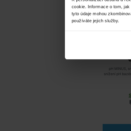
cookie. Informace o tom, jak
tyto údaje mohou zkombinovat
používáte jejich služby.
pH MINUS, sn
snížení pH baz