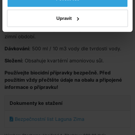
a chloru a následně použijte přípravek Laguna Zima.
Potřebné množství zřeďte 1:10–20 vodou v plastové
nádobě a podél okraje vlijte do bazénu. Po zakrytí
Upravit
plachtou a jejím upevnění je bazén připraven na zimu.
Sníženou hladinu vody v bazénu je třeba udržovat celé
zimní období.
Dávkování:
500 ml / 10 m3 vody dle tvrdosti vody.
Složení:
Obsahuje kvartérní amoniovou sůl.
Používejte biocidní přípravky bezpečně. Před
použitím vždy přečtěte údaje na obalu a připojené
informace o přípravku!
Dokumenty ke stažení
Bezpečnostní list Laguna Zima