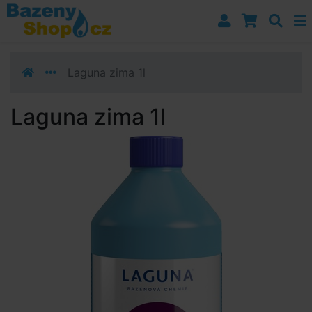
Přejít k navigaci
Přejít na obsah
Přejít k postrannímu sloupci
Klávesové zkratky
Laguna zima 1l
Laguna zima 1l