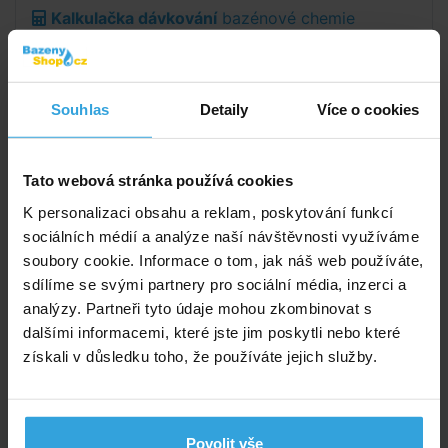
Kalkulačka dávkování
bazénové chemie
LAGUNA
Podrobný popis
Souhlas
Detaily
Více o cookies
Podrobný popis
Tato webová stránka používá cookies
Použití:
Použitím uvedeného přípravku se usnadní
K personalizaci obsahu a reklam, poskytování funkcí
zahájení jarního provozu bazénu. Dezinfekční a
sociálních médií a analýze naší návštěvnosti využíváme
algicidní (protiřasový) účinek přípravku zajistí
soubory cookie. Informace o tom, jak náš web používáte,
uchování bazénové vody během zimního období.
sdílíme se svými partnery pro sociální média, inzerci a
Přípravek nezamezí zamrznutí vody.
analýzy. Partneři tyto údaje mohou zkombinovat s
Návod k použití:
Na konci sezóny připravte bazén na
dalšími informacemi, které jste jim poskytli nebo které
přezimování dle pokynů pro zimní údržbu bazénu
získali v důsledku toho, že používáte jejich služby.
výrobce. Nejdříve vypusťte vodu pod skimmer a
zpětné trysky, případně světla, odmontujte všechny
odpojitelné hadice a příslušenství. Upravte hodnotu pH
Povolit vše