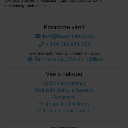
Výrobce: Stachema, Hasičská 1, Zibohlavy 280 02 Kolín,
stachema@stachema.cz
Poradíme vám!
info@bazenyshop.cz
+420 281 974 297
Telefonní číslo neslouží k objednaní zboží
Říčanská 69, 250 84 Sibřina
Vše o nákupu
Obchodní podmínky
Možnosti platby a dopravy
Reklamace
Odstoupení od smlouvy
Ochrana osobních údajů