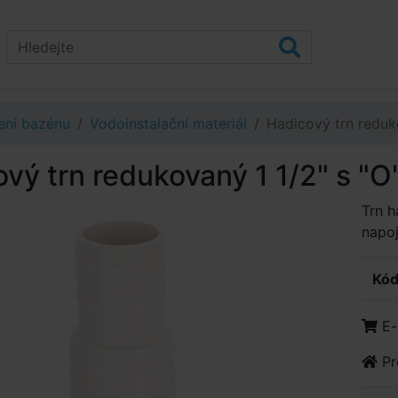
ení bazénu
Vodoinstalační materiál
Hadicový trn reduk
vý trn redukovaný 1 1/2" s "
Trn h
napo
Kód
E-
Pr