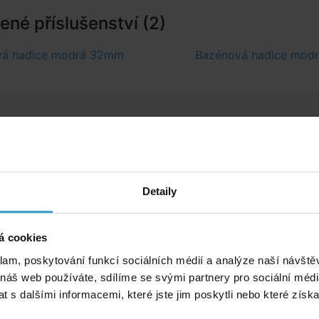
né příslušenství (2)
vá hadice modrá 32mm
Bazénová hadice mod
Detaily
á cookies
klam, poskytování funkcí sociálních médií a analýze naší návšt
 náš web používáte, sdílíme se svými partnery pro sociální média
 s dalšími informacemi, které jste jim poskytli nebo které získa
Skladem > 50 ks
Skladem > 50 k
v pondělí u vás
v pondělí u v