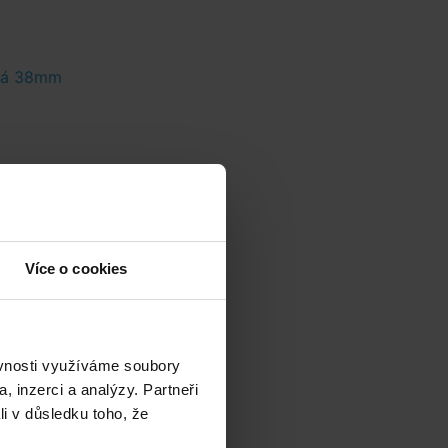
rá 38mm
Více o cookies
ěvnosti využíváme soubory
, inzerci a analýzy. Partneři
li v důsledku toho, že
s
ás