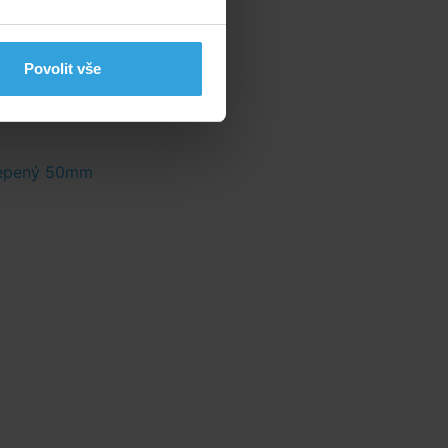
Povolit vše
lepený 50mm