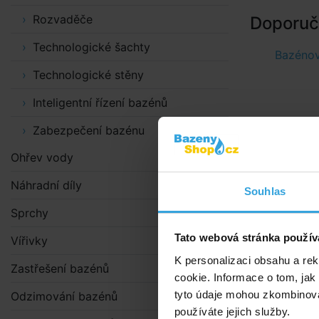
Rozvaděče
Doporuče
Technologické šachty
Bazéno
Technologické stěny
Inteligentní řízení bazénů
Zabezpečení bazénu
Ohřev vody
Náhradní díly
Souhlas
Sprchy
Tato webová stránka použív
Vířivky
K personalizaci obsahu a re
Zastřešení bazénů
cookie. Informace o tom, jak
tyto údaje mohou zkombinovat
Odzimování bazénů
používáte jejich služby.