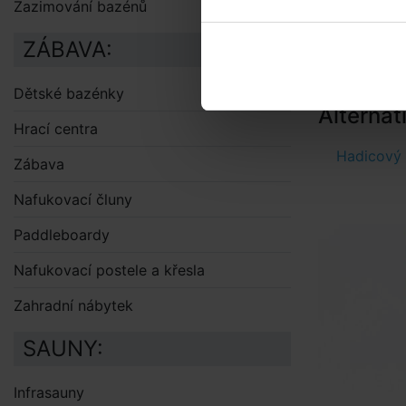
Zazimování bazénů
ZÁBAVA:
Dětské bazénky
Alternat
Hrací centra
Hadicový 
Zábava
Nafukovací čluny
Paddleboardy
Nafukovací postele a křesla
Zahradní nábytek
SAUNY:
Infrasauny