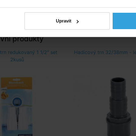
95,- Kč
115,- Kč
do košíku
do košíku
Upravit
ivní produkty
trn redukovaný 1 1/2" set
Hadicový trn 32/38mm - 
2kusů