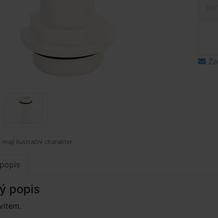
99,
Ze
mají ilustrační charakter.
popis
ý popis
vitem.