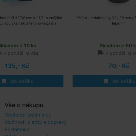
hadici Ø 32/38 mm x 1 1/2" s vnějším
PVC trn redukovaný 32 / 38 mm x 
tu jsou 2ks trnů a teflonová páska.
lepením.
Skladem > 10 ks
Skladem > 50 k
v pondělí u vás
v pondělí u v
135,- Kč
70,- Kč
do košíku
do košíku
Vše o nákupu
Obchodní podmínky
Možnosti platby a dopravy
Reklamace