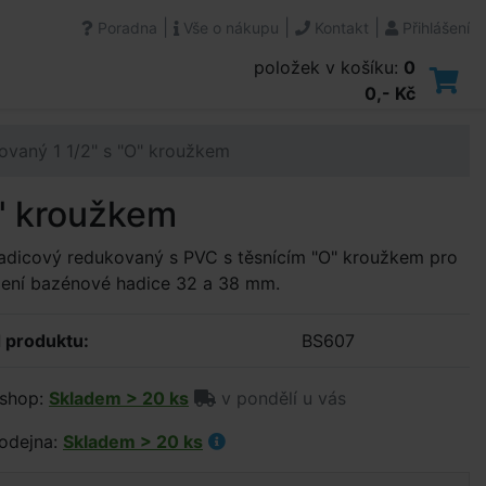
|
|
|
Poradna
Vše o nákupu
Kontakt
Přihlášení
položek v košíku:
0
0,- Kč
ovaný 1 1/2" s "O" kroužkem
O" kroužkem
adicový redukovaný s PVC s těsnícím "O" kroužkem pro
jení bazénové hadice 32 a 38 mm.
 produktu:
BS607
shop:
Skladem > 20 ks
v pondělí u vás
odejna:
Skladem > 20 ks