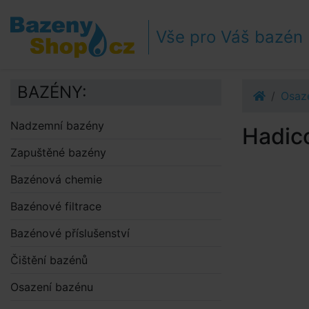
Přejít k navigaci
Přejít na obsah
Vše pro Váš bazén
Přejít k postrannímu sloupci
Klávesové zkratky
BAZÉNY:
Osaz
Nadzemní bazény
Hadico
Zapuštěné bazény
Bazénová chemie
Bazénové filtrace
Bazénové příslušenství
Čištění bazénů
Osazení bazénu