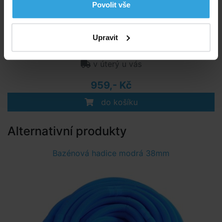
Povolit vše
Upravit
Skladem 1 ks
v úterý u vás
959,- Kč
do košíku
Alternativní produkty
Bazénová hadice modrá 38mm