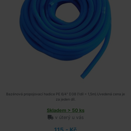
Bazénová propojovací hadice PE 6/4" D38 (1díl = 1,5m).Uvedená cena je
za jeden díl.
Skladem > 50 ks
v úterý u vás
115,- Kč