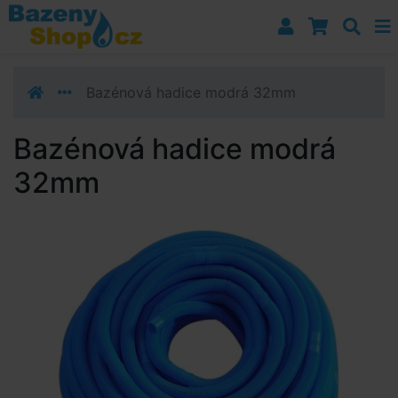
Přejít k navigaci
Přejít na obsah
Přejít k postrannímu sloupci
Klávesové zkratky
Bazénová hadice modrá 32mm
Bazénová hadice modrá
32mm