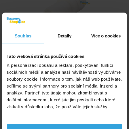
Souhlas
Detaily
Více o cookies
Skladem > 50 ks
v úterý u vás
Tato webová stránka používá cookies
75,- Kč
K personalizaci obsahu a reklam, poskytování funkcí
do košíku
sociálních médií a analýze naší návštěvnosti využíváme
soubory cookie. Informace o tom, jak náš web používáte,
sdílíme se svými partnery pro sociální média, inzerci a
Naviják na bazénovou plovoucí hadici
analýzy. Partneři tyto údaje mohou zkombinovat s
dalšími informacemi, které jste jim poskytli nebo které
získali v důsledku toho, že používáte jejich služby.