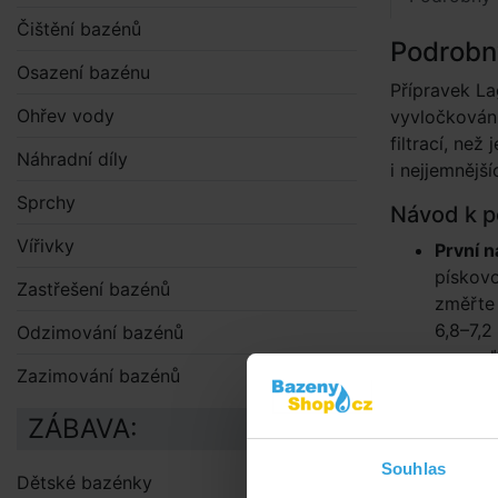
Čištění bazénů
Podrobn
Osazení bazénu
Přípravek La
Ohřev vody
vyvločkování
filtrací, ne
Náhradní díly
i nejjemnější
Sprchy
Návod k p
Vířivky
První 
pískovo
Zastřešení bazénů
změřte 
6,8–7,2
Odzimování bazénů
proveď
Zazimování bazénů
Chlor š
je násl
ZÁBAVA:
jemnými
vločkov
Souhlas
Dětské bazénky
Proplác