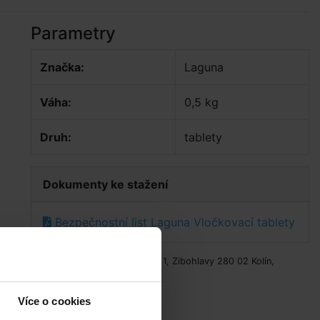
Parametry
Značka:
Laguna
Váha:
0,5 kg
Druh:
tablety
Dokumenty ke stažení
Bezpečnostní list Laguna Vločkovací tablety
ud
Výrobce: Stachema, Hasičská 1, Zibohlavy 280 02 Kolín,
en
stachema@stachema.cz
Více o cookies