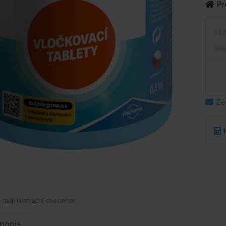
Pr
147
Reg
Ze
mají ilustrační charakter.
popis