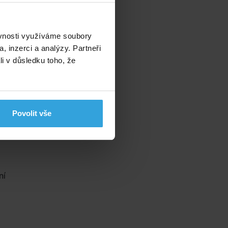
ěvnosti využíváme soubory
, inzerci a analýzy. Partneři
li v důsledku toho, že
Povolit vše
ní