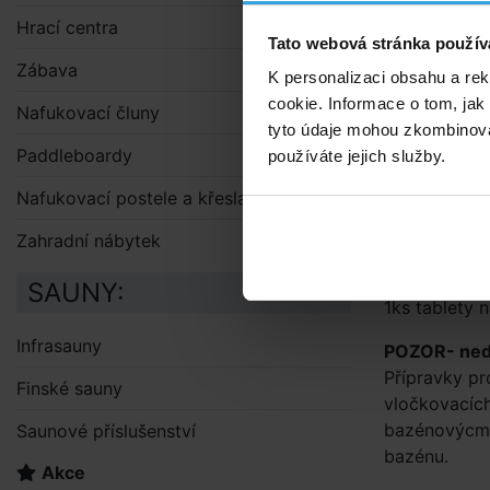
filtru 
Hrací centra
Tato webová stránka použív
Násled
Zábava
pro ods
K personalizaci obsahu a re
tablet 
cookie. Informace o tom, jak
Nafukovací čluny
skimmer
tyto údaje mohou zkombinovat
společn
Paddleboardy
používáte jejich služby.
proplác
Nafukovací postele a křesla
filtru 
funkci 
Zahradní nábytek
Dávkován
SAUNY:
1ks tablety
Infrasauny
POZOR- nedá
Přípravky pr
Finské sauny
vločkovacích
bazénovýcm 
Saunové příslušenství
bazénu.
Akce