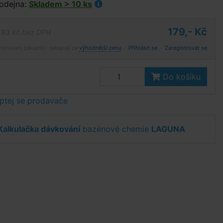
odejna:
Skladem > 10 ks
179,- Kč
,93 Kč bez DPH
istrovaní zákazníci nakupují za
výhodnější cenu
·
Přihlásit se
·
Zaregistrovat se
Do košíku
ptej se prodavače
Kalkulačka dávkování
bazénové chemie
LAGUNA