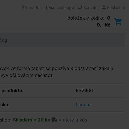
|
|
|
Poradna
Vše o nákupu
Kontakt
Přihlášení
položek v košíku:
0
0,- Kč
,5kg
avek ve formě tablet se používá k odstranění zákalu
vyvločkováním nečistot.
 produktu:
BS2406
čka:
Laguna
shop:
Skladem > 20 ks
v úterý u vás