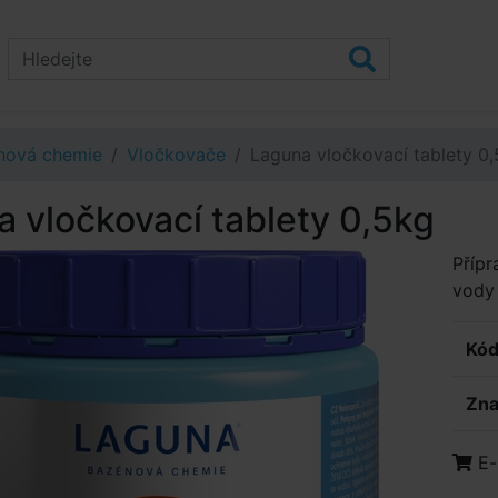
nová chemie
Vločkovače
Laguna vločkovací tablety 0
 vločkovací tablety 0,5kg
Přípr
vody 
Kód
Zna
E-