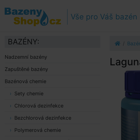
Přejít k navigaci
Přejít na obsah
Vše pro Váš bazén
Přejít k postrannímu sloupci
Klávesové zkratky
BAZÉNY:
Bazé
Nadzemní bazény
Laguna
Zapuštěné bazény
Bazénová chemie
Sety chemie
Chlorová dezinfekce
Bezchlorová dezinfekce
Polymerová chemie