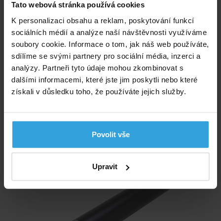
Tato webová stránka používá cookies
K personalizaci obsahu a reklam, poskytování funkcí
sociálních médií a analýze naší návštěvnosti využíváme
soubory cookie. Informace o tom, jak náš web používáte,
sdílíme se svými partnery pro sociální média, inzerci a
analýzy. Partneři tyto údaje mohou zkombinovat s
dalšími informacemi, které jste jim poskytli nebo které
Skladem 3 ks
získali v důsledku toho, že používáte jejich služby.
v úterý u vás
139,- Kč
Povolit vše
do košíku
Trubka PVC - 75mm
Upravit