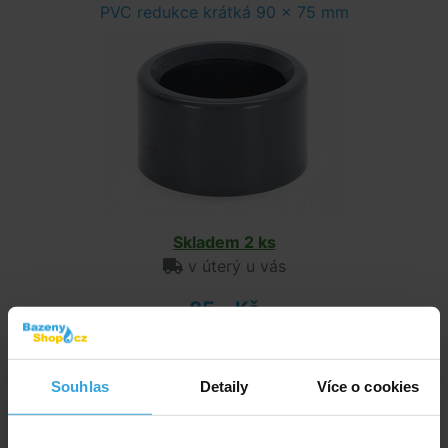
PVC redukce krátká 90 x 75 mm
Skladem 2 ks
v úterý u vás
85,- Kč
do košíku
Souhlas
Detaily
Více o cookies
Koleno PVC úhel 45° - 75mm