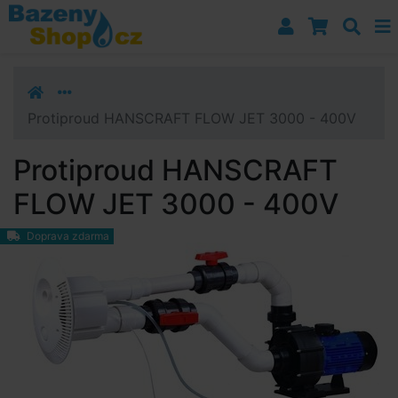
Přejít k navigaci
Přejít na obsah
Přejít k postrannímu sloupci
Klávesové zkratky
Protiproud HANSCRAFT FLOW JET 3000 - 400V
Protiproud HANSCRAFT
FLOW JET 3000 - 400V
Doprava zdarma