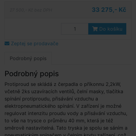
33 275,- Kč
27 500,- Kč bez DPH
Do košíku
Zeptej se prodavače
Podrobný popis
Podrobný popis
Protiproud se skládá z čerpadla o příkonnu 2,2kW,
včetně 2ks uzavíracích ventilů, čelní masky, tlačítka
spínání protiproudu, přisávání vzduchu a
elektropneuma­tického spínání. V zařízení je možné
regulovat intenzitu proudu vody a přisávání vzduchu,
to vše na trysce o průměru 40 mm, která je též
směrově nastavitelná. Tato tryska je spolu se sáním a
pneumatickým spínačem v čelním krytu zařízení, což