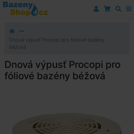
Přejít k navigaci
Přejít na obsah
Přejít k postrannímu sloupci
Klávesové zkratky
Dnová výpusť Procopi pro fóliové bazény
béžová
Dnová výpusť Procopi pro
fóliové bazény béžová