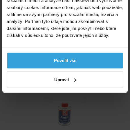
sociálních médií a analýze naší návštěvnosti využíváme
Tělo výpusti
soubory cookie. Informace o tom, jak náš web používáte,
Sada těsnění
sdílíme se svými partnery pro sociální média, inzerci a
Příruba na těsnění
analýzy. Partneři tyto údaje mohou zkombinovat s
Rámeček na přírubu
dalšími informacemi, které jste jim poskytli nebo které
Sada šroubů
získali v důsledku toho, že používáte jejich služby.
Výrobce: PROCOPI COTE D'AZUR, 472 route des trois moulins
06600 ANTIBES,
Povolit vše
Doporučené příslušenství (4)
Čistič Griffon 125ml
Upravit