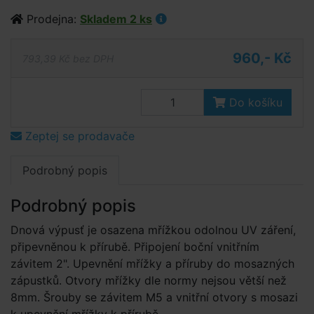
Prodejna:
Skladem 2 ks
960,- Kč
793,39 Kč bez DPH
Do košíku
Zeptej se prodavače
Podrobný popis
Podrobný popis
Dnová výpusť je osazena mřížkou odolnou UV záření,
připevněnou k přírubě. Připojení boční vnitřním
závitem 2". Upevnění mřížky a příruby do mosazných
zápustků. Otvory mřížky dle normy nejsou větší než
8mm. Šrouby se závitem M5 a vnitřní otvory s mosazi