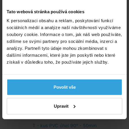
do košíku
Tato webová stránka používá cookies
Kulový dvoucestný ventil PVC - 50mm
K personalizaci obsahu a reklam, poskytování funkcí
sociálních médií a analýze naší návštěvnosti využíváme
soubory cookie. Informace o tom, jak náš web používáte,
sdílíme se svými partnery pro sociální média, inzerci a
analýzy. Partneři tyto údaje mohou zkombinovat s
dalšími informacemi, které jste jim poskytli nebo které
získali v důsledku toho, že používáte jejich služby.
Skladem > 50 ks
Povolit vše
zítra u vás
399,- Kč
Upravit
do košíku
T - kus PVC úhel 90° - 50mm