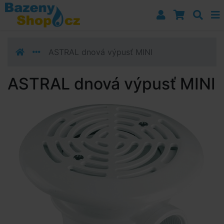
Přejít k navigaci
Přejít na obsah
Přejít k postrannímu sloupci
Klávesové zkratky
ASTRAL dnová výpusť MINI
ASTRAL dnová výpusť MINI