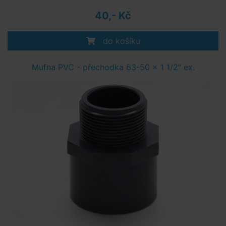
40,- Kč
do košíku
Mufna PVC - přechodka 63-50 x 1 1/2" ex.