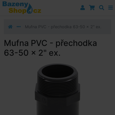
Přejít k navigaci
Přejít na obsah
Přejít k postrannímu sloupci
Klávesové zkratky
Mufna PVC - přechodka 63-50 x 2" ex.
Mufna PVC - přechodka
63-50 x 2" ex.