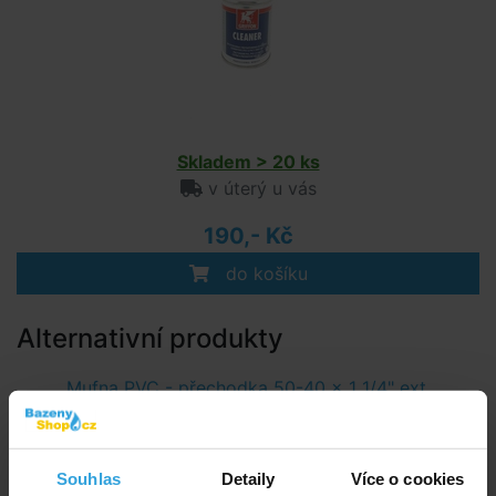
Skladem > 20 ks
v úterý u vás
190,- Kč
do košíku
Alternativní produkty
Mufna PVC - přechodka 50-40 x 1 1/4" ext.
Souhlas
Detaily
Více o cookies