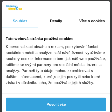
Solární plachta na bazén INTEX o průměru 3,66m
Souhlas
Detaily
Více o cookies
Tato webová stránka používá cookies
K personalizaci obsahu a reklam, poskytování funkcí
sociálních médií a analýze naší návštěvnosti využíváme
soubory cookie. Informace o tom, jak náš web používáte,
Nedostupné
sdílíme se svými partnery pro sociální média, inzerci a
analýzy. Partneři tyto údaje mohou zkombinovat s
dalšími informacemi, které jste jim poskytli nebo které
380,- Kč
získali v důsledku toho, že používáte jejich služby.
VI Základní set na chlorové ošetření vody pro bazeny
do 10m3 (MINI Triplex tablety, tester, plovák malý)
Povolit vše