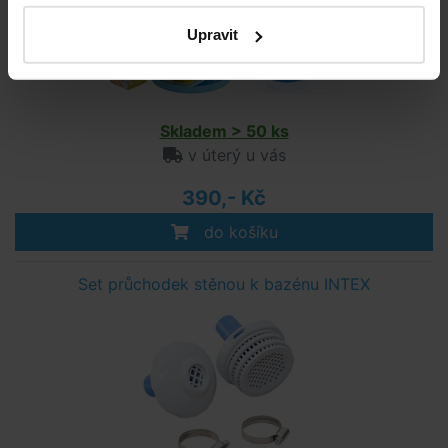
Upravit
Skladem > 50 ks
v úterý u vás
390,- Kč
do košíku
Set průchodek stěnou k bazénu INTEX