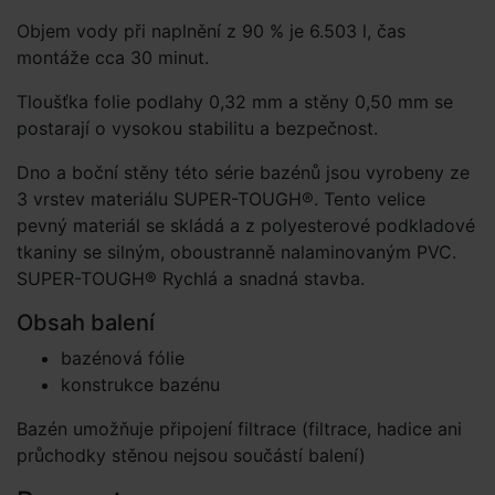
Objem vody při naplnění z 90 % je 6.503 l, čas
montáže cca 30 minut.
Tloušťka folie podlahy 0,32 mm a stěny 0,50 mm se
postarají o vysokou stabilitu a bezpečnost.
Dno a boční stěny této série bazénů jsou vyrobeny ze
3 vrstev materiálu SUPER-TOUGH®. Tento velice
pevný materiál se skládá a z polyesterové podkladové
tkaniny se silným, oboustranně nalaminovaným PVC.
SUPER-TOUGH® Rychlá a snadná stavba.
Obsah balení
bazénová fólie
konstrukce bazénu
Bazén umožňuje připojení filtrace (filtrace, hadice ani
průchodky stěnou nejsou součástí balení)