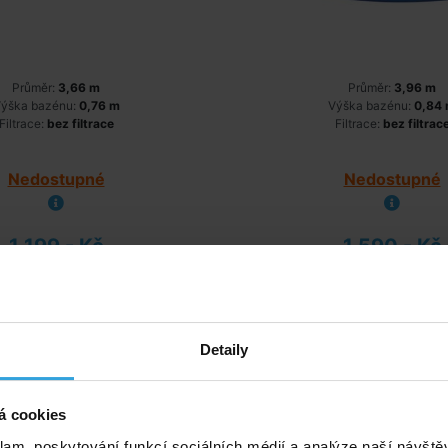
Průměr:
3,66 m
Průměr:
3,96 m
ýška bazénu:
0,76 m
Výška bazénu:
0,84
Filtrace:
bez filtrace
Filtrace:
bez filtrac
Nedostupné
Nedostupné
1 199,- Kč
1 590,- Kč
detail
detail
 Metal Frame 2,44 x 0,51m
Bazén INTEX Metal Frame 
Detaily
kartušovou filtrací
bez filtrace
á cookies
klam, poskytování funkcí sociálních médií a analýze naší návšt