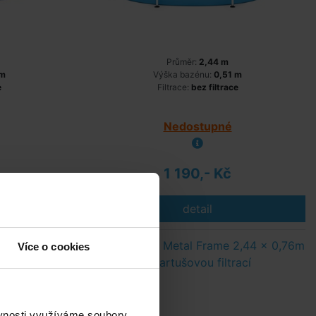
Průměr:
2,44 m
 m
Výška bazénu:
0,51 m
e
Filtrace:
bez filtrace
Nedostupné
1 190,- Kč
detail
2,44 x 0,76m
Bazén INTEX Metal Frame 2,44 x 0,76m
Více o cookies
s kartušovou filtrací
ěvnosti využíváme soubory