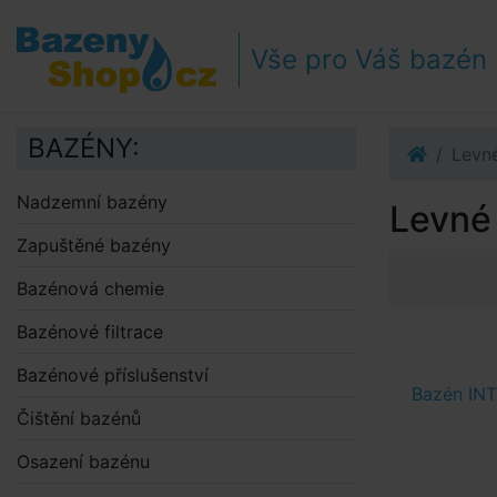
Přejít k navigaci
Přejít na obsah
Vše pro Váš bazén
Přejít k postrannímu sloupci
Klávesové zkratky
BAZÉNY:
Levn
Nadzemní bazény
Levné
Zapuštěné bazény
Bazénová chemie
Bazénové filtrace
Bazénové příslušenství
Bazén INT
Čištění bazénů
Osazení bazénu