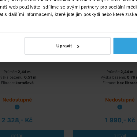
 náš web používáte, sdílíme se svými partnery pro sociální média
 s dalšími informacemi, které jste jim poskytli nebo které získa
Upravit
Průměr:
2,44 m
Průměr:
2,44 m
ýška bazénu:
0,51 m
Výška bazénu:
0,76
Filtrace:
kartušová
Filtrace:
bez filtrac
Nedostupné
Nedostupné
2 328,- Kč
1 990,- Kč
detail
detail