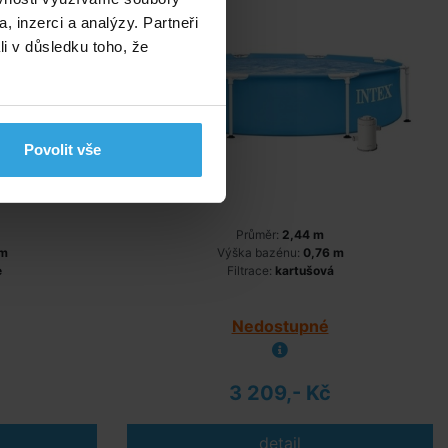
, inzerci a analýzy. Partneři
li v důsledku toho, že
Povolit vše
Průměr:
2,44 m
 m
Výška bazénu:
0,76 m
e
Filtrace:
kartušová
Nedostupné
3 209,- Kč
detail