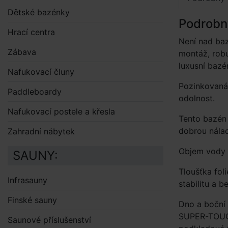
Dětské bazénky
Podrobn
Hrací centra
Není nad ba
Zábava
montáž, robu
luxusní bazé
Nafukovací čluny
Pozinkovaná
Paddleboardy
odolnost.
Nafukovací postele a křesla
Tento bazén 
dobrou nálad
Zahradní nábytek
Objem vody p
SAUNY:
Tloušťka fol
Infrasauny
stabilitu a 
Finské sauny
Dno a boční 
SUPER-TOUGH
Saunové příslušenství