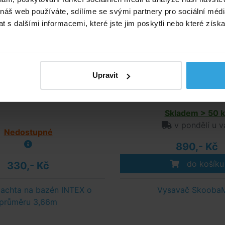
 náš web používáte, sdílíme se svými partnery pro sociální média
 s dalšími informacemi, které jste jim poskytli nebo které získa
Upravit
Skladem > 50 k
v pondělí u v
Nedostupné
890,- Kč
do košíku
330,- Kč
plachta na bazén INTEX o
Vysavač Skooba
průměru 3,66m