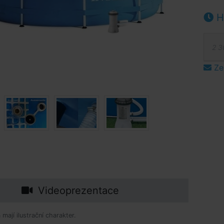
Hl
2 3
Ze
Videoprezentace
mají ilustrační charakter.