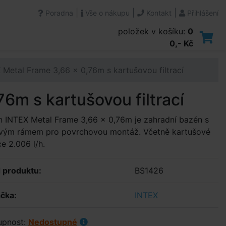
|
|
|
Poradna
Vše o nákupu
Kontakt
Přihlášení
položek v košíku:
0
0,- Kč
Metal Frame 3,66 x 0,76m s kartušovou filtrací
6m s kartušovou filtrací
 INTEX Metal Frame 3,66 x 0,76m je zahradní bazén s
vým rámem pro povrchovou montáž. Včetně kartušové
ace 2.006 l/h.
 produktu:
BS1426
čka:
INTEX
upnost:
Nedostupné