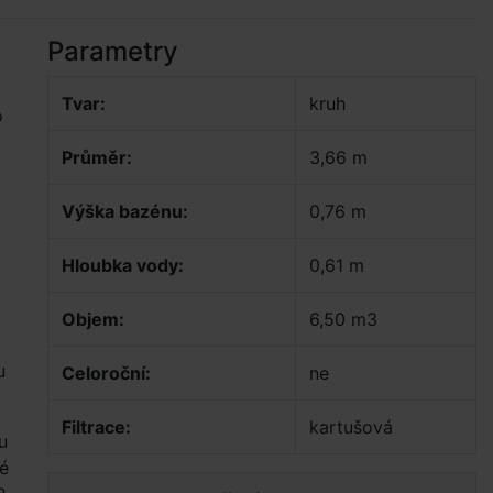
Parametry
Tvar:
kruh
o
Průměr:
3,66 m
Výška bazénu:
0,76 m
Hloubka vody:
0,61 m
Objem:
6,50 m3
u
Celoroční:
ne
Filtrace:
kartušová
u
é