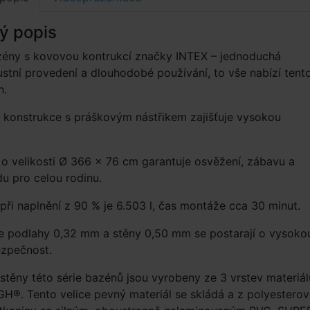
ý popis
zény s kovovou kontrukcí značky INTEX – jednoduchá
stní provedení a dlouhodobé používání, to vše nabízí tent
n.
 konstrukce s práškovým nástřikem zajišťuje vysokou
o velikosti Ø 366 × 76 cm garantuje osvěžení, zábavu a
u pro celou rodinu.
ři naplnění z 90 % je 6.503 l, čas montáže cca 30 minut.
ie podlahy 0,32 mm a stěny 0,50 mm se postarají o vysoko
bezpečnost.
stěny této série bazénů jsou vyrobeny ze 3 vrstev materiál
®. Tento velice pevný materiál se skládá a z polyesterov