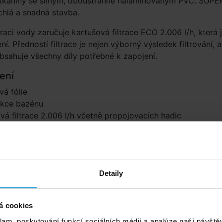
tkaniny se silným, oboustranně nalaminovaným PVC. SUPE
lá a snadná stavba.
traci vody zaručuje kartušová filtrace ECO 2.006 l/h, která 
ní. Předností filtrace je nejen výborný výsledek filtrování, a
obsahuje všechny díly potřebné k zapojení.
ení
á fólie
ukce bazénu
vá filtrace 2.006 l/h včetně propojovacích hadic
né příslušenství (7)
ta na bazén INTEX Frame o
Podložka pod bazén o pr
Detaily
průměru 3,66m
á cookies
klam, poskytování funkcí sociálních médií a analýze naší návšt