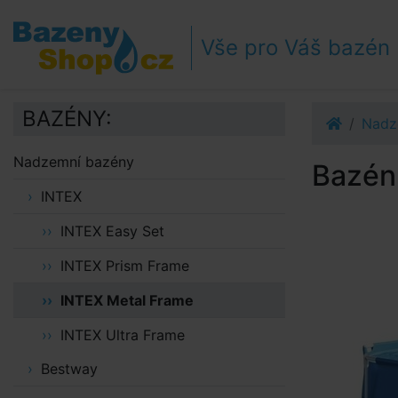
Přejít k navigaci
Přejít na obsah
Vše pro Váš bazén
Přejít k postrannímu sloupci
Klávesové zkratky
BAZÉNY:
Nadz
Nadzemní bazény
Bazén 
INTEX
INTEX Easy Set
INTEX Prism Frame
INTEX Metal Frame
INTEX Ultra Frame
Bestway