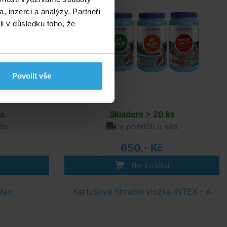
, inzerci a analýzy. Partneři
li v důsledku toho, že
Povolit vše
s
Skladem > 20 ks
ás
v pondělí u vás
650,- Kč
do košíku
Max
Kartušová filtrační vložka INTEX - A