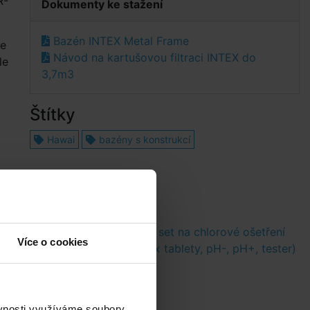
R-
Dokumenty ke stažení
Bazén INTEX Metal Frame
je
Návod na kartušovou filtraci INTEX do
le
3,7m3
Štítky
Hawai
bazény s konstrukcí
ůměru 3,6m
II.Základní set na chlorové ošetření
Více o cookies
vody (Triplex tablety, pH-, pH+, tester)
ěvnosti využíváme soubory