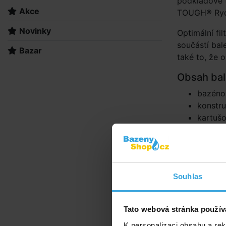
podkladové 
Akce
TOUGH® Rych
Novinky
Optimální fil
součástí bale
Bazar
také to, že 
Obsah bal
bazénov
konstr
kartušo
Doporuče
Krycí plach
Souhlas
Tato webová stránka použív
K personalizaci obsahu a re