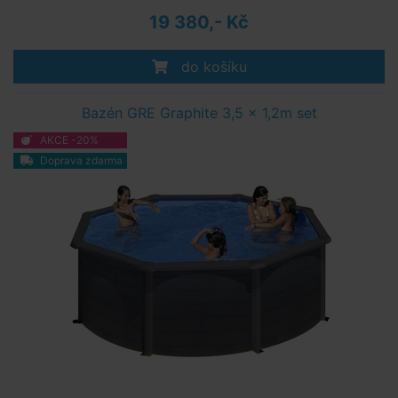
19 380,- Kč
do košíku
Bazén GRE Graphite 3,5 x 1,2m set
AKCE -20%
Doprava zdarma