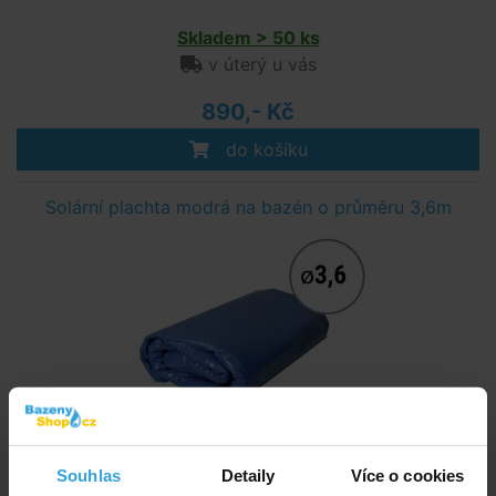
Skladem > 50 ks
v úterý u vás
890,- Kč
do košíku
Solární plachta modrá na bazén o průměru 3,6m
Skladem > 50 ks
Souhlas
Detaily
Více o cookies
v úterý u vás