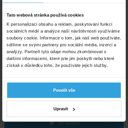
632,- Kč
Tato webová stránka používá cookies
do košíku
K personalizaci obsahu a reklam, poskytování funkcí
sociálních médií a analýze naší návštěvnosti využíváme
INTEX Bazénové bezpečnostní schůdky 1,32m
soubory cookie. Informace o tom, jak náš web používáte,
sdílíme se svými partnery pro sociální média, inzerci a
analýzy. Partneři tyto údaje mohou zkombinovat s
dalšími informacemi, které jste jim poskytli nebo které
získali v důsledku toho, že používáte jejich služby.
Povolit vše
Skladem > 5 ks
v úterý u vás
Upravit
2 290,- Kč
do košíku