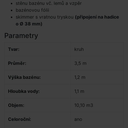
stěnu bazénu vč. lemů a vzpěr
bazénovou fólii
skimmer s vratnou tryskou
(připojení na hadice
o Ø 38 mm)
Parametry
Tvar:
kruh
Průměr:
3,5 m
Výška bazénu:
1,2 m
Hloubka vody:
1,1 m
Objem:
10,10 m3
Celoroční:
ano