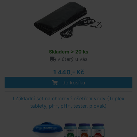
Skladem > 20 ks
v úterý u vás
1 440,- Kč
do košíku
I.Základní set na chlorové ošetření vody (Triplex
tablety, pH-, pH+, tester, plovák)