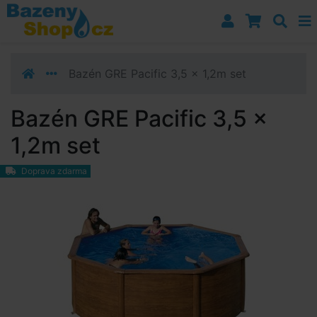
Přejít k navigaci
Přejít na obsah
Přejít k postrannímu sloupci
Klávesové zkratky
Bazén GRE Pacific 3,5 x 1,2m set
Bazén GRE Pacific 3,5 x
1,2m set
Doprava zdarma