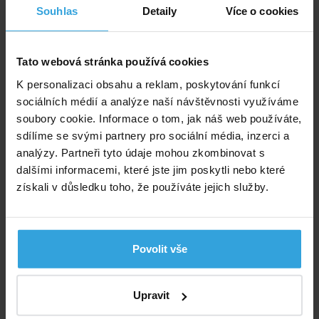
Výrobce: Gre, Aritz Bidea 57, Belako Industrialdea, 48100 Mungia,
Souhlas
Detaily
Více o cookies
Bizkaia-Spain, gresupport@fluidra.com
Doporučené příslušenství (1)
Tato webová stránka používá cookies
K personalizaci obsahu a reklam, poskytování funkcí
Podložka pod bazén o průměru 3,6m
sociálních médií a analýze naší návštěvnosti využíváme
soubory cookie. Informace o tom, jak náš web používáte,
sdílíme se svými partnery pro sociální média, inzerci a
analýzy. Partneři tyto údaje mohou zkombinovat s
dalšími informacemi, které jste jim poskytli nebo které
získali v důsledku toho, že používáte jejich služby.
Skladem > 50 ks
Povolit vše
v pondělí u vás
890,- Kč
Upravit
do košíku