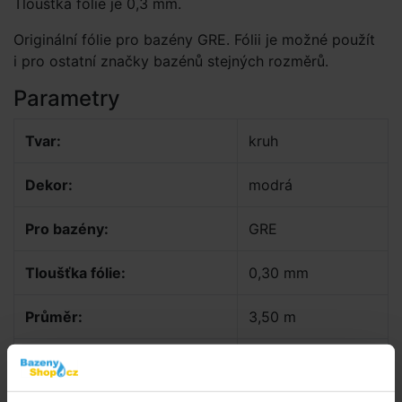
Tloušťka folie je 0,3 mm.
Originální fólie pro bazény GRE. Fólii je možné použít
i pro ostatní značky bazénů stejných rozměrů.
Parametry
Tvar:
kruh
Dekor:
modrá
Pro bazény:
GRE
Tloušťka fólie:
0,30 mm
Průměr:
3,50 m
Hloubka:
1,20 m