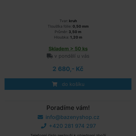
Tvar:
kruh
Tloušťka fólie:
0,50 mm
Průměr:
3,50 m
Hloubka:
1,20 m
Skladem > 50 ks
v pondělí u vás
2 680,- Kč
do košíku
Poradíme vám!
info@bazenyshop.cz
+420 281 974 297
Telefonní číslo neslouží k objednaní zboží