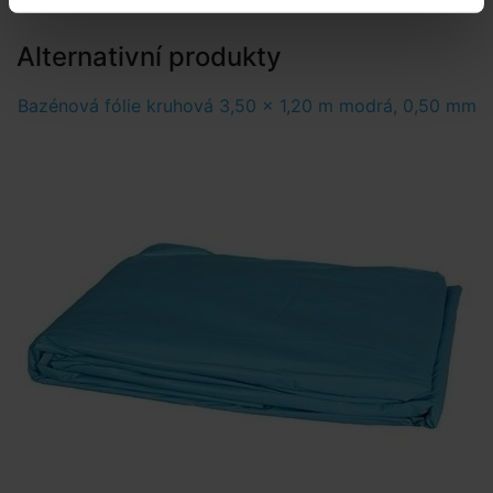
Alternativní produkty
Bazénová fólie kruhová 3,50 x 1,20 m modrá, 0,50 mm