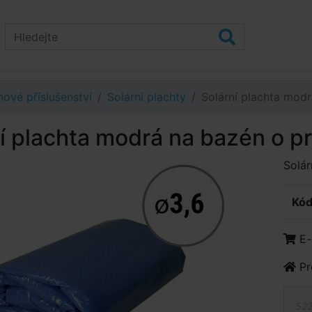
ové příslušenství
Solární plachty
Solární plachta mod
í plachta modrá na bazén o 
Solár
Kód
E-
Pr
522