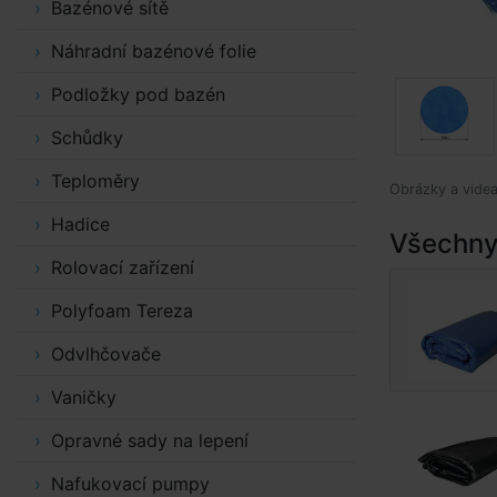
Bazénové sítě
Náhradní bazénové folie
Podložky pod bazén
Schůdky
Teploměry
Obrázky a videa 
Hadice
Všechny 
Rolovací zařízení
Polyfoam Tereza
Odvlhčovače
Vaničky
Opravné sady na lepení
Nafukovací pumpy