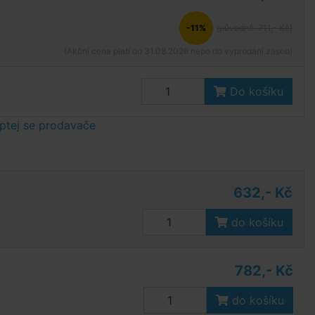
-11%
(původně: 711,- Kč)
(Akční cena platí do 31.08.2026 nebo do vyprodání zásob)
Do košíku
ptej se prodavače
632,- Kč
do košíku
782,- Kč
do košíku