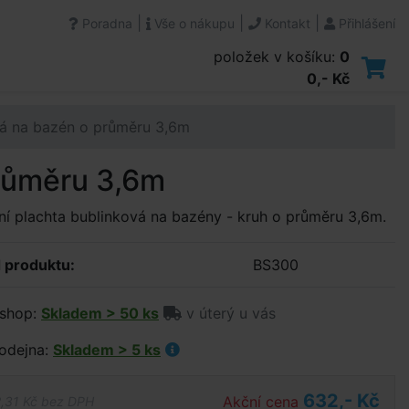
|
|
|
Poradna
Vše o nákupu
Kontakt
Přihlášení
položek v košíku:
0
0,- Kč
rá na bazén o průměru 3,6m
průměru 3,6m
ní plachta bublinková na bazény - kruh o průměru 3,6m.
 produktu:
BS300
shop:
Skladem > 50 ks
v úterý u vás
odejna:
Skladem > 5 ks
632,- Kč
Akční cena
,31 Kč bez DPH