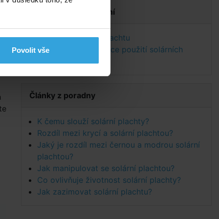
Dokumenty ke stažení
Návod na solární plachtu
Technická specifikace použití solárních
Povolit vše
plachet
Články z poradny
h
te
K čemu slouží solární plachty?
Rozdíl mezi krycí a solární plachtou?
Jaký je rozdíl mezi černou a modrou solární
plachtou?
Jak manipulovat se solární plachtou?
Co ovlivňuje životnost solární plachty?
Jak zazimovat solární plachtu?