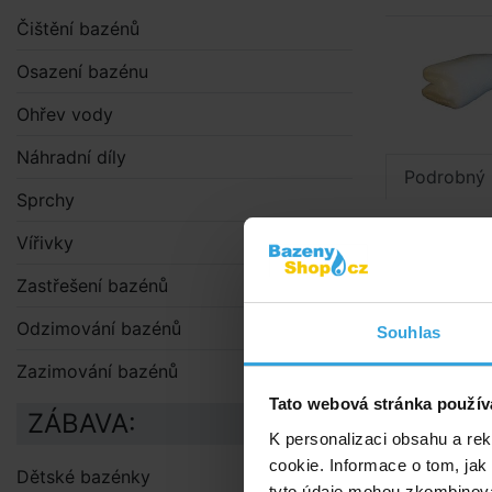
Čištění bazénů
Osazení bazénu
Ohřev vody
Náhradní díly
Podrobný 
Sprchy
Podrobn
Vířivky
Bublinková s
Zastřešení bazénů
teplotu, část
Odzimování bazénů
Souhlas
Solární plac
izolační folie
Zazimování bazénů
Tato webová stránka použív
Použití
ZÁBAVA:
K personalizaci obsahu a re
Plachtu
cookie. Informace o tom, jak
chemick
Dětské bazénky
tyto údaje mohou zkombinovat