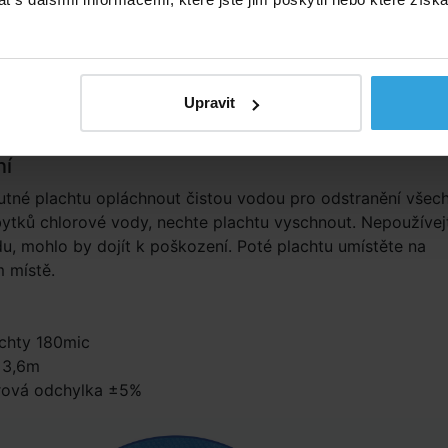
ch plachet.
 plachtu vždy umisťujte bublinkami směrem dolů, tak aby
lavala na hladině. Bublinky působí při slunečním záření jako
 tím zvyšují teplotu vody.
 ihned po sundání z bazénu schovejte do stínu, předejdete
Upravit
ímu poškození přehřátím.
ní
utné plachtu opláchnout čistou vodou pro odstranění všec
bytků chlorové vody, nechte plachtu vyschnout. Nepoužívej
u, mohlo by dojít k poškození. Poté plachtu umístěte na
 místě.
achty 180mic
 3,6m
ová odchylka ±5%