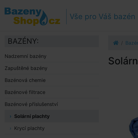
Přejít k navigaci
Přejít na obsah
Vše pro Váš bazén
Přejít k postrannímu sloupci
Klávesové zkratky
BAZÉNY:
Bazén
Nadzemní bazény
Solárn
Zapuštěné bazény
Bazénová chemie
Bazénové filtrace
Bazénové příslušenství
Solární plachty
Krycí plachty