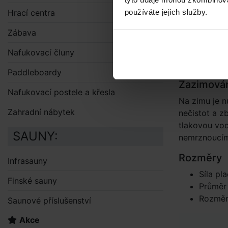
solární
používáte jejich služby.
Hrací centra
Solární
volně p
Zábava
čočky a
Plachtu
Nafukovací čluny
tím jej
Paddleboardy
Zazimová
Nafukovací postele a křesla
Na zimu je n
Zahradní nábytek
nečistot a z
tlakovou vod
SAUNY:
nemrznoucím
Rozměry
Infrasauny
Síla pl
Finské sauny
Průměr
Rozměr
Saunové příslušenství
Akce