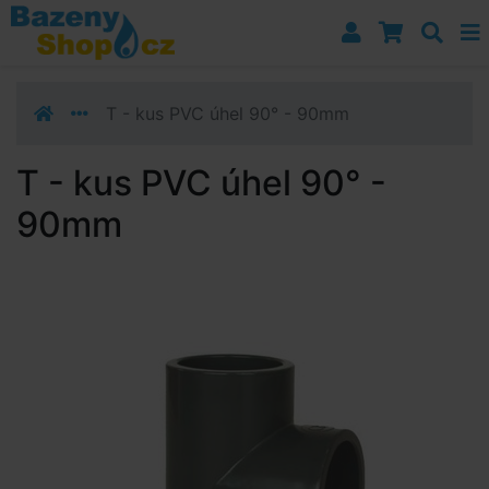
Přejít k navigaci
Přejít na obsah
Přejít k postrannímu sloupci
Klávesové zkratky
T - kus PVC úhel 90° - 90mm
T - kus PVC úhel 90° -
90mm