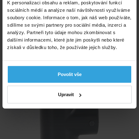
Plastový PVC T - kus 90° o průměru 32mm. Spojení lepením.
K personalizaci obsahu a reklam, poskytování funkcí
sociálních médií a analýze naší návštěvnosti využíváme
Skladem > 5 ks
soubory cookie. Informace o tom, jak náš web používáte,
v úterý u vás
sdílíme se svými partnery pro sociální média, inzerci a
30,- Kč
analýzy. Partneři tyto údaje mohou zkombinovat s
dalšími informacemi, které jste jim poskytli nebo které
získali v důsledku toho, že používáte jejich služby.
do košíku
T - kus PVC úhel 90° - 50mm
Povolit vše
Upravit