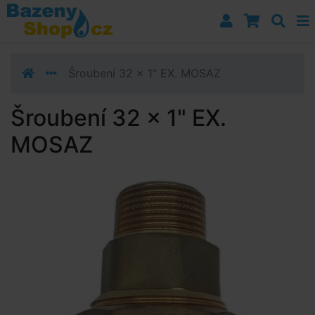
Přejít k navigaci
Přejít na obsah
Přejít k postrannímu sloupci
Klávesové zkratky
Šroubení 32 x 1" EX. MOSAZ
Šroubení 32 x 1" EX.
MOSAZ