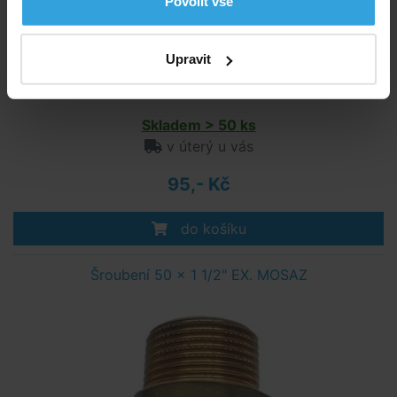
Povolit vše
Upravit
Šroubení 50mm připojení lepením. Barva šedá.
Skladem > 50 ks
v úterý u vás
95,- Kč
do košíku
Šroubení 50 x 1 1/2" EX. MOSAZ