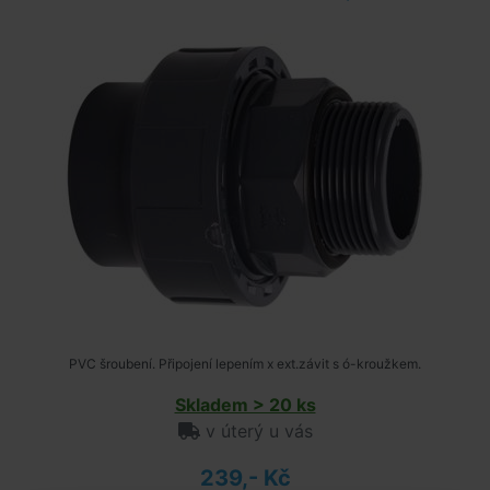
PVC šroubení. Připojení lepením x ext.závit s ó-kroužkem.
Skladem > 20 ks
v úterý u vás
239,- Kč