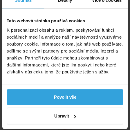
Souhlas
Detaily
Více o cookies
Tato webová stránka používá cookies
K personalizaci obsahu a reklam, poskytování funkcí
sociálních médií a analýze naší návštěvnosti využíváme
soubory cookie. Informace o tom, jak náš web používáte,
sdílíme se svými partnery pro sociální média, inzerci a
Skladem > 20 ks
analýzy. Partneři tyto údaje mohou zkombinovat s
v pondělí u vás
dalšími informacemi, které jste jim poskytli nebo které
získali v důsledku toho, že používáte jejich služby.
280,- Kč
do košíku
Povolit vše
Čistič Griffon 125ml
Upravit