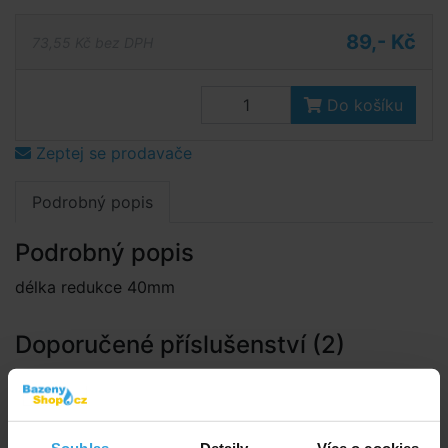
89,- Kč
73,55 Kč bez DPH
Do košíku
Zeptej se prodavače
Podrobný popis
Podrobný popis
délka redukce 40mm
Doporučené příslušenství (2)
Lepidlo Griffon Uni 100