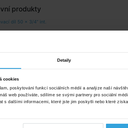
ivní produkty
vací díl 50 x 3/4“ int.
Detaily
á cookies
klam, poskytování funkcí sociálních médií a analýze naší návšt
 náš web používáte, sdílíme se svými partnery pro sociální média
 s dalšími informacemi, které jste jim poskytli nebo které získa
ro připojení do stávajícího potrubí o
průměru 50mm.