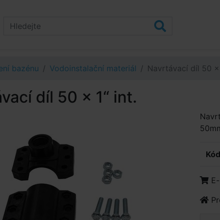
ení bazénu
Vodoinstalační materiál
Navrtávací díl 50 x 
vací díl 50 x 1“ int.
Navrt
50m
Kód
E-
Pr