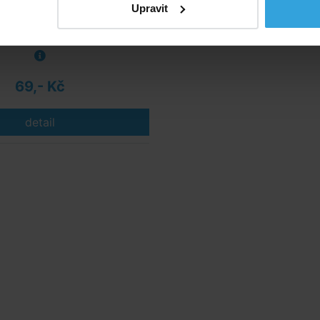
Upravit
Nedostupné
69,- Kč
detail