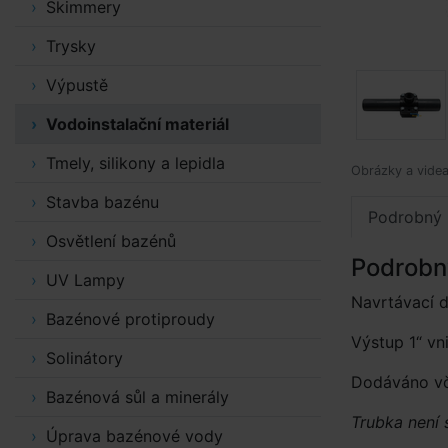
Skimmery
Trysky
Výpustě
Vodoinstalační materiál
Tmely, silikony a lepidla
Obrázky a videa 
Stavba bazénu
Podrobný 
Osvětlení bazénů
Podrobn
UV Lampy
Navrtávací d
Bazénové protiproudy
Výstup 1“ vni
Solinátory
Dodáváno vč.
Bazénová sůl a minerály
Trubka není 
Úprava bazénové vody