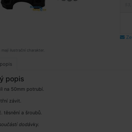
53,
Ze
mají ilustrační charakter.
popis
ý popis
íl na 50mm potrubí.
třní závit.
 těsnění a šroubů.
součástí dodávky.