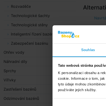
Rozvaděče
Alternat
Technologické šachty
Navrtá
Technologické stěny
Inteligentní řízení bazénů
Zabezpečení bazénu
Souhlas
Ohřev vody
Náhradní díly
Tato webová stránka použív
Sprchy
K personalizaci obsahu a re
cookie. Informace o tom, jak
Vířivky
tyto údaje mohou zkombinovat
Zastřešení bazénů
používáte jejich služby.
Navrtávací díl p
Odzimování bazénů