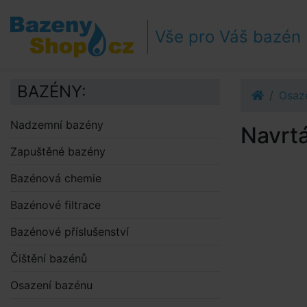
Přejít k navigaci
Přejít na obsah
Vše pro Váš bazén
Přejít k postrannímu sloupci
Klávesové zkratky
BAZÉNY:
Osaz
Nadzemní bazény
Navrtá
Zapuštěné bazény
Bazénová chemie
Bazénové filtrace
Bazénové příslušenství
Čištění bazénů
Osazení bazénu