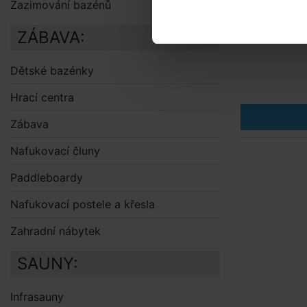
Zazimování bazénů
ZÁBAVA:
Dětské bazénky
Hrací centra
Zábava
Nafukovací čluny
Paddleboardy
Nafukovací postele a křesla
Zahradní nábytek
SAUNY:
Infrasauny