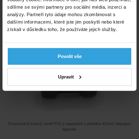
sdílíme se svými partnery pro sociální média, inzerci a
Kulový dvoucestný ventil PVC - 40mm
analýzy. Partneři tyto údaje mohou zkombinovat s
dalšími informacemi, které jste jim poskytli nebo které
získali v důsledku toho, že používáte jejich služby.
Povolit vše
Upravit
Dvoucestný kulový ventil PVC s napojením o průměru 40mm. Napojení
lepením.