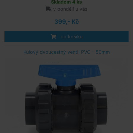
Skladem 4 ks
v pondělí u vás
399,- Kč
do košíku
Kulový dvoucestný ventil PVC - 50mm