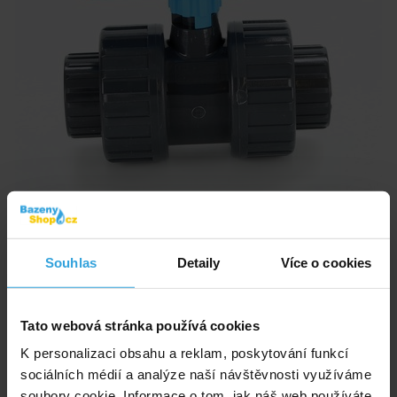
Dvoucestný kulový ventil PVC s napojením o průměru 32mm. Napojení
lepením.
Souhlas
Detaily
Více o cookies
Skladem > 5 ks
v pondělí u vás
Tato webová stránka používá cookies
320,- Kč
K personalizaci obsahu a reklam, poskytování funkcí
sociálních médií a analýze naší návštěvnosti využíváme
do košíku
soubory cookie. Informace o tom, jak náš web používáte,