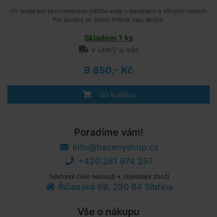
UV lampa pro bezchemickou údržbu vody v bazénech a vířivých vanách.
Pro bazény do 35m3. Průtok max. 9m3/h.
Skladem 1 ks
v úterý u vás
9 850,- Kč
do košíku
Poradíme vám!
info@bazenyshop.cz
+420 281 974 297
Telefonní číslo neslouží k objednaní zboží
Říčanská 69, 250 84 Sibřina
Vše o nákupu