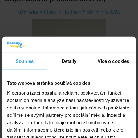
Náhradní zářivka k UV lampě SP IV a V 85W
Souhlas
Detaily
Více o cookies
Nedostupné
Tato webová stránka používá cookies
K personalizaci obsahu a reklam, poskytování funkcí
2 999,- Kč
sociálních médií a analýze naší návštěvnosti využíváme
soubory cookie. Informace o tom, jak náš web používáte,
Křemenná trubice k UV lampě SP II - SP V
sdílíme se svými partnery pro sociální média, inzerci a
analýzy. Partneři tyto údaje mohou zkombinovat s
dalšími informacemi, které jste jim poskytli nebo které
získali v důsledku toho, že používáte jejich služby.