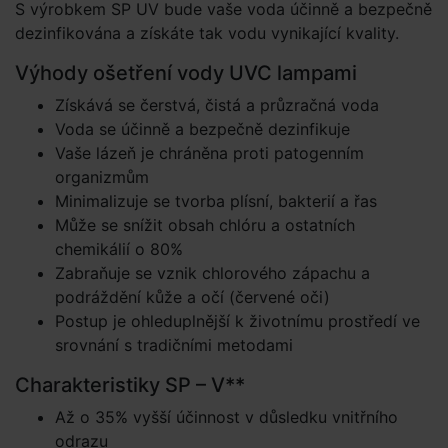
S výrobkem SP UV bude vaše voda účinně a bezpečně
dezinfikována a získáte tak vodu vynikající kvality.
Výhody ošetření vody UVC lampami
Získává se čerstvá, čistá a průzračná voda
Voda se účinně a bezpečně dezinfikuje
Vaše lázeň je chráněna proti patogenním
organizmům
Minimalizuje se tvorba plísní, bakterií a řas
Může se snížit obsah chlóru a ostatních
chemikálií o 80%
Zabraňuje se vznik chlorového zápachu a
podráždění kůže a očí (červené oči)
Postup je ohleduplnější k životnímu prostředí ve
srovnání s tradičními metodami
Charakteristiky SP – V**
Až o 35% vyšší účinnost v důsledku vnitřního
odrazu