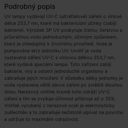
Podrobný popis
UV lampy vydávají UV-C (ultrafialové) záření o vlnové
délce 253,7 nm, které má baktericidní účinky (zabíjí
bakterie). Výrobek SP UV poskytuje čistou, čerstvou a
průzračnou vodu jednoduchým, účinným způsobem,
který je ohleduplný k životnímu prostředí. Voda je
pumpována skrz jednotku UV. Uvnitř je voda
vystavena záření UV-C s vlnovou délkou 253,7 nm,
které vydává speciální lampa. Toto zařízení zabíjí
bakterie, viry a ostatní jednoduché organismy a
zabraňuje jejich množení. V důsledku délky jednotky je
voda vystavena větší dávce záření po zvláště dlouhou
dobu. Nerezový vnitřek kromě toho odráží UV-C
záření a tím se zvyšuje účinnost přístroje až o 35%.
Vnitřek vyrobený z nerezové oceli je elektrolyticky
zušlechtěn a to zabraňuje nečistotě ulpívat na povrchu
a udržuje to maximální odrazivost.