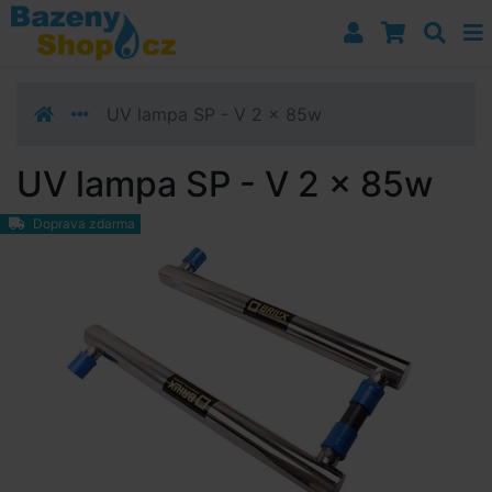
Přejít k navigaci
Přejít na obsah
Přejít k postrannímu sloupci
Klávesové zkratky
UV lampa SP - V 2 x 85w
UV lampa SP - V 2 x 85w
Doprava zdarma