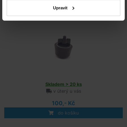
Upravit
Zimní zátka BS line 50mm
Skladem > 20 ks
v úterý u vás
100,- Kč
do košíku