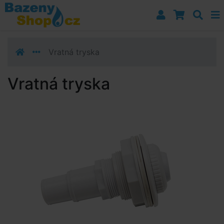
Přejít k navigaci
Přejít na obsah
Přejít k postrannímu sloupci
Klávesové zkratky
Vratná tryska
Vratná tryska