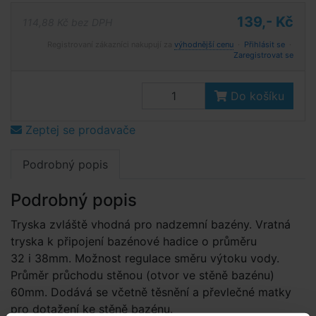
139,- Kč
114,88 Kč bez DPH
Registrovaní zákazníci nakupují za
výhodnější cenu
·
Přihlásit se
·
Zaregistrovat se
Do košíku
Zeptej se prodavače
Podrobný popis
Podrobný popis
Tryska zvláště vhodná pro nadzemní bazény. Vratná
tryska k připojení bazénové hadice o průměru
32 i 38mm. Možnost regulace směru výtoku vody.
Průměr průchodu stěnou (otvor ve stěně bazénu)
60mm. Dodává se včetně těsnění a převlečné matky
pro dotažení ke stěně bazénu.