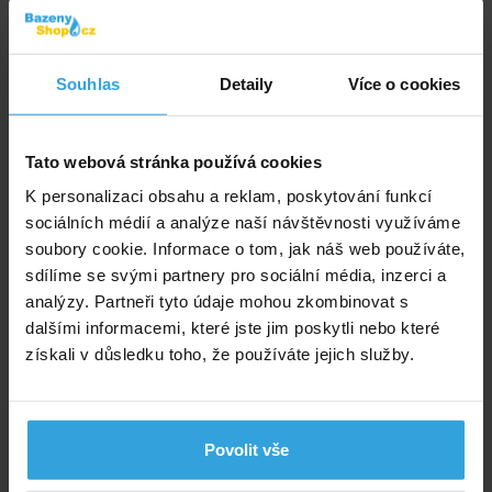
Doporučené příslušenství (2)
Souhlas
Detaily
Více o cookies
Zátka trysky ploché
Tato webová stránka používá cookies
K personalizaci obsahu a reklam, poskytování funkcí
sociálních médií a analýze naší návštěvnosti využíváme
soubory cookie. Informace o tom, jak náš web používáte,
sdílíme se svými partnery pro sociální média, inzerci a
analýzy. Partneři tyto údaje mohou zkombinovat s
dalšími informacemi, které jste jim poskytli nebo které
získali v důsledku toho, že používáte jejich služby.
Skladem > 50 ks
v úterý u vás
90,- Kč
Povolit vše
do košíku