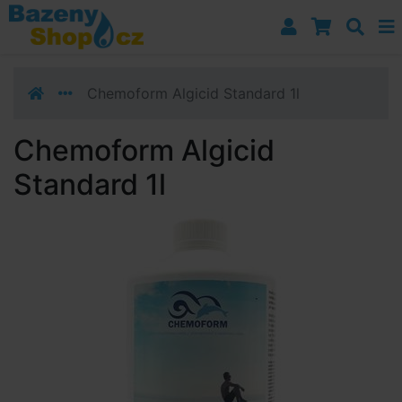
Přejít k navigaci
Přejít na obsah
Přejít k postrannímu sloupci
Klávesové zkratky
Chemoform Algicid Standard 1l
Chemoform Algicid
Standard 1l