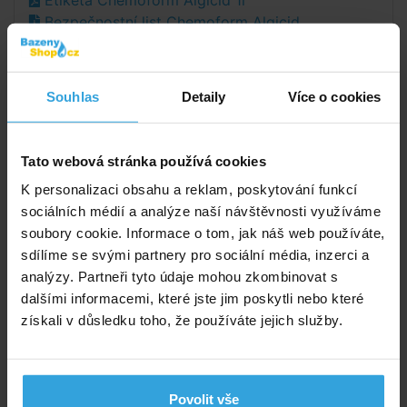
Etiketa Chemoform Algicid 1l
Bezpečnostní list Chemoform Algicid
Výrobce: Chemoform CZ, Nad Safinou II 347, 252 50 Vestec,
info@chemoform.cz
Souhlas
Detaily
Více o cookies
Doporučené příslušenství (3)
Tato webová stránka používá cookies
Chemoform Floccer vločkovač granulát 1Kg
K personalizaci obsahu a reklam, poskytování funkcí
sociálních médií a analýze naší návštěvnosti využíváme
soubory cookie. Informace o tom, jak náš web používáte,
sdílíme se svými partnery pro sociální média, inzerci a
analýzy. Partneři tyto údaje mohou zkombinovat s
dalšími informacemi, které jste jim poskytli nebo které
získali v důsledku toho, že používáte jejich služby.
Povolit vše
Skladem > 5 ks