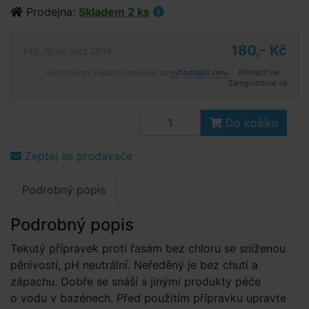
Prodejna:
Skladem 2 ks
180,- Kč
148,76 Kč bez DPH
Registrovaní zákazníci nakupují za
výhodnější cenu
·
Přihlásit se
·
Zaregistrovat se
Do košíku
Zeptej se prodavače
Podrobný popis
Podrobný popis
Tekutý přípravek proti řasám bez chloru se sníženou
pěnivostí, pH neutrální. Neředěný je bez chuti a
zápachu. Dobře se snáší s jinými produkty péče
o vodu v bazénech. Před použitím přípravku upravte