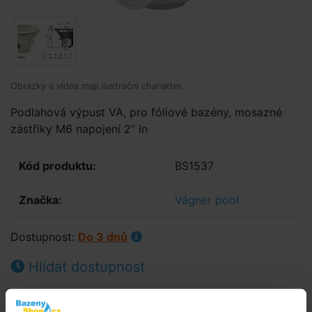
Obrázky a videa mají ilustrační charakter.
Podlahová výpust VA, pro fóliové bazény, mosazné
zástřiky M6 napojení 2“ in
Kód produktu:
BS1537
Značka:
Vágner pool
Dostupnost:
Do 3 dnů
Hlídat dostupnost
1 115,- Kč
921,49 Kč bez DPH