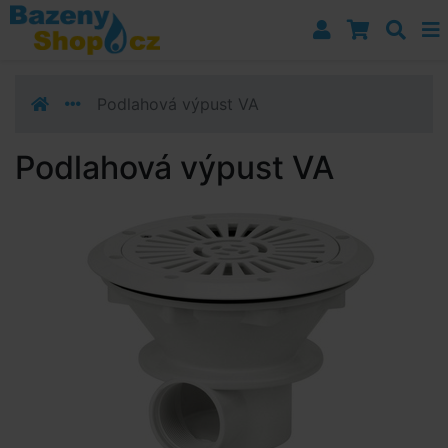
Přejít k navigaci
Přejít na obsah
Přejít k postrannímu sloupci
Klávesové zkratky
Podlahová výpust VA
Podlahová výpust VA