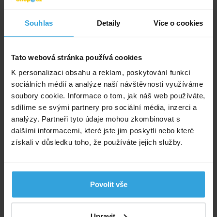
Souhlas
Detaily
Více o cookies
Do košíku
Zeptej se prodavače
Tato webová stránka používá cookies
K personalizaci obsahu a reklam, poskytování funkcí
Podrobný popis
sociálních médií a analýze naší návštěvnosti využíváme
soubory cookie. Informace o tom, jak náš web používáte,
Podrobný popis
sdílíme se svými partnery pro sociální média, inzerci a
Připojení: R2"x2,5", 63mm připojení lepením. Směr
analýzy. Partneři tyto údaje mohou zkombinovat s
odtoku je 90° a 180°. Podlahová výpust VA s ABS, pro
dalšími informacemi, které jste jim poskytli nebo které
fólii, mosazné zástřiky M6 napojení 2“ in.
získali v důsledku toho, že používáte jejich služby.
Výrobce: Vágner Pool s.r.o., Nad Safinou 348 252 50, Vestec,
info@vagnerpool.com
Povolit vše
Poradíme vám!
Upravit