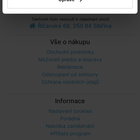
info@bazenyshop.cz
+420 281 974 297
Telefonní číslo neslouží k objednaní zboží
Říčanská 69, 250 84 Sibřina
Vše o nákupu
Obchodní podmínky
Možnosti platby a dopravy
Reklamace
Odstoupení od smlouvy
Ochrana osobních údajů
Informace
Nastavení cookies
Poradna
Nabídka zaměstnání
Affiliate program