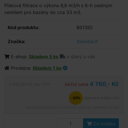
Písková filtrace o výkonu 6,6 m3/h s 6-ti cestným
ventilem pro bazény do cca 33 m3.
Kód produktu:
BS1392
Značka:
Steinbach
E-shop:
Skladem 5 ks
v úterý u vás
Prodejna:
Skladem 1 ks
4 760,- Kč
Akční cena
3 933,88 Kč bez DPH
-20%
(původně: 5 950,- Kč)
(Akční cena platí do 31.08.2026 nebo do vyprodání zásob)
Do košíku