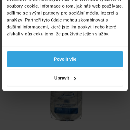
Návod na pískové filtrace Speedclean Classic
soubory cookie. Informace o tom, jak náš web používáte,
310 a 400 - CZ
sdílíme se svými partnery pro sociální média, inzerci a
analýzy. Partneři tyto údaje mohou zkombinovat s
dalšími informacemi, které jste jim poskytli nebo které
Výrobce: Steinbach International GmbH, L. Steinbach Platz 1, 4311
získali v důsledku toho, že používáte jejich služby.
Schwertberg, Rakousko., info@steinbach.com
Doporučené příslušenství (4)
Povolit vše
Filtrační písek 25kg
Upravit