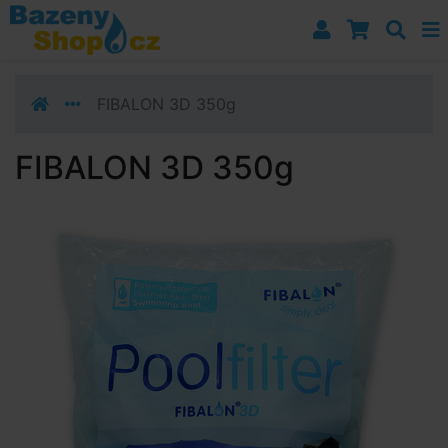
Přejít k navigaci
Přejít na obsah
Přejít k postrannímu sloupci
Klávesové zkratky
FIBALON 3D 350g
FIBALON 3D 350g