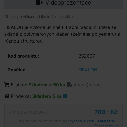
Videoprezentace
Obrázky a videa mají ilustrační charakter.
FIBALON je vysoce účinné filtrační medium, které se
skládá z polymerových vláken (zejména polyesteru) s
různou strukturou.
Kód produktu:
BS2607
Značka:
FIBALON
E-shop:
Skladem > 50 ks
v úterý u vás
Prodejna:
Skladem 5 ks
780,- Kč
644,63 Kč bez DPH
Registrovaní zákazníci nakupují za
výhodnější cenu
·
Přihlásit se
·
Zaregistrovat se