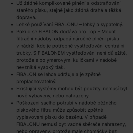
Už žádné komplikované plnění a odstraňování
starého písku, stejně jako žádná drahá a těžká
doprava.
Lehké používání FIBALONU – lehký a sypatelný.
Pokud se FIBALON dodává pro Top – Mount
filtrační nádoby, odpadá náročné plněni písku
v nádrži, kde je potřebné vystřeďování centrální
trubky. S FIBALONEM vystřeďování není důležité,
protože s polymerovými kuličkami v nádobě
nevzniká vysoký tlak.
FIBALON se lehce udržuje a je zpětně
proplachovatelný.
Existující systémy mohou být použity, nemusí být
nově vybaveny, nebo nahrazeny.
Poškození sacího potrubí v nádobě běžného
pískového filtru může způsobit zpětné
vyplavovaní písku do bazénu. V případě
FIBALONU nemusí byt vadné sběrače nahrazeny,
nebo opraveny, protože male chomáčky bez