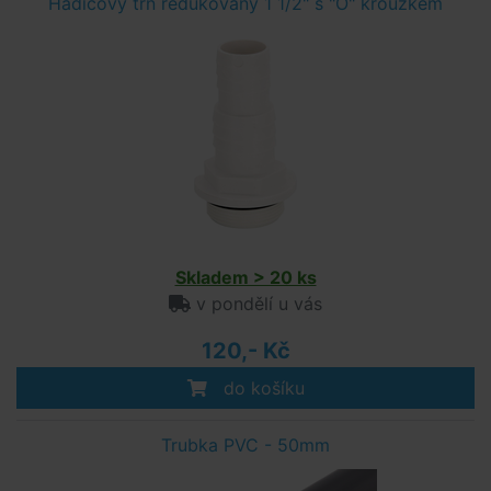
Hadicový trn redukovaný 1 1/2" s "O" kroužkem
Skladem > 20 ks
v pondělí u vás
120,- Kč
do košíku
Trubka PVC - 50mm