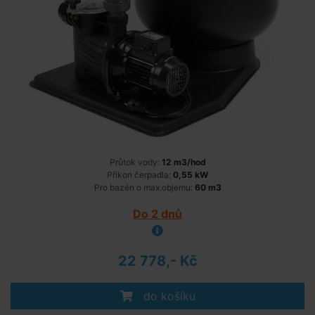
Průtok vody:
12 m3/hod
Příkon čerpadla:
0,55 kW
Pro bazén o max.objemu:
60 m3
Do 2 dnů
22 778,- Kč
do košíku