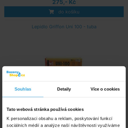
275,- Kč
do košíku
Lepidlo Griffon Uni 100 - tuba
Souhlas
Detaily
Více o cookies
Skladem > 20 ks
v pondělí u vás
Tato webová stránka používá cookies
190,- Kč
K personalizaci obsahu a reklam, poskytování funkcí
sociálních médií a analýze naší návštěvnosti využíváme
do košíku