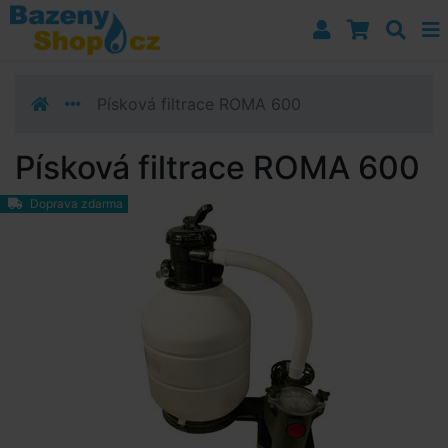
Přejít k navigaci
Přejít na obsah
Přejít k postrannímu sloupci
Klávesové zkratky
Písková filtrace ROMA 600
Písková filtrace ROMA 600
Doprava zdarma