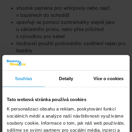
vhodné zejména pro whirpooly nebo např.
v bazénech do schodišť
upevňují se pomocí kontramatky stejně jako
u základního prvku, nebo přes průchod
s vývodkou pro kabel
možnosti použití podvodního osvětlení nejen pro
bazény
Parametry
Podkategorie:
Halogenová světla
Souhlas
Detaily
Více o cookies
Pro bazény:
Zapuštěné
Tato webová stránka používá cookies
Barva:
Bílá
K personalizaci obsahu a reklam, poskytování funkcí
sociálních médií a analýze naší návštěvnosti využíváme
soubory cookie. Informace o tom, jak náš web používáte,
Doporučené příslušenství (2)
sdílíme se svými partnery pro sociální média, inzerci a