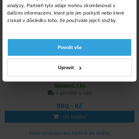
analýzy. Partneři tyto údaje mohou zkombinovat s
Průchod stěnou bazénu pro světla SPL III
dalšími informacemi, které jste jim poskytli nebo které
získali v důsledku toho, že používáte jejich služby.
Povolit vše
Upravit
Skladem 1 ks
v pondělí u vás
990,- Kč
do košíku
Sada propojovací hadice ke světlu