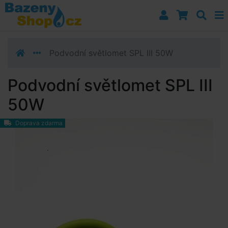
Přejít k navigaci
Přejít na obsah
Přejít k postrannímu sloupci
Klávesové zkratky
Podvodní světlomet SPL III 50W
Podvodní světlomet SPL III
50W
Doprava zdarma