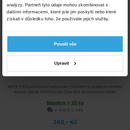
analýzy. Partneři tyto údaje mohou zkombinovat s
dalšími informacemi, které jste jim poskytli nebo které
získali v důsledku toho, že používáte jejich služby.
Povolit vše
Upravit
INTEX 11535 propojovací hadice mezi čerpadlem a ovládacím ventilem
filtrační nádoby INTEX Krystal Clear 8m3 se solinátorem 26680
Skladem > 20 ks
v úterý u vás
360,- Kč