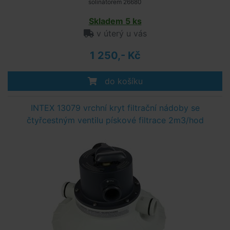
solinátorem 26680
Skladem 5 ks
v úterý u vás
1 250,- Kč
do košíku
INTEX 13079 vrchní kryt filtrační nádoby se
čtyřcestným ventilu pískové filtrace 2m3/hod