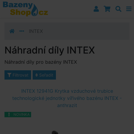
Přejít k navigaci
Přejít na obsah
Přejít k postrannímu sloupci
Klávesové zkratky
INTEX
Náhradní díly INTEX
Náhradní díly pro bazény INTEX
Filtrovat
Seřadit
INTEX 12941G Krytka vzduchové trubice
technologické jednotky vířivého bazénu INTEX -
anthrazit
NOVINKA