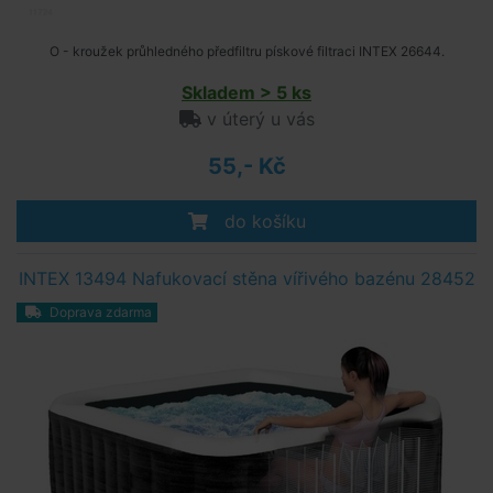
O - kroužek průhledného předfiltru pískové filtraci INTEX 26644.
Skladem > 5 ks
v úterý u vás
55,- Kč
do košíku
INTEX 13494 Nafukovací stěna vířivého bazénu 28452
Doprava zdarma