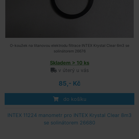
O-koužek na titanovou elektrodu filtrace INTEX Krystal Clear 6m3 se
solinátorem 26676
Skladem > 10 ks
v úterý u vás
85,- Kč
do košíku
INTEX 11224 manometr pro INTEX Krystal Clear 8m3
se solinátorem 26680