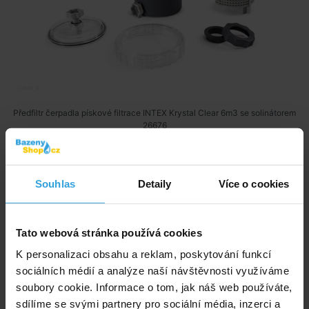
Předfiltr čerpadla pískové filtrace INTEX Krystal Clear 6m3 se solinátorem
26676
Skladem 4 ks
v úterý u vás
Souhlas
Detaily
Více o cookies
699,- Kč
do košíku
Tato webová stránka používá cookies
K personalizaci obsahu a reklam, poskytování funkcí
INTEX 11535 propojovací hadice pro INTEX Krystal
sociálních médií a analýze naší návštěvnosti využíváme
Clear 8m3 se solinátorem 26680
soubory cookie. Informace o tom, jak náš web používáte,
sdílíme se svými partnery pro sociální média, inzerci a