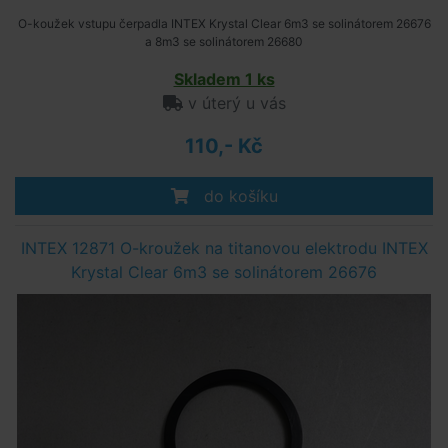
O-koužek vstupu čerpadla INTEX Krystal Clear 6m3 se solinátorem 26676
a 8m3 se solinátorem 26680
Skladem 1 ks
v úterý u vás
110,- Kč
do košíku
INTEX 12871 O-kroužek na titanovou elektrodu INTEX
Krystal Clear 6m3 se solinátorem 26676