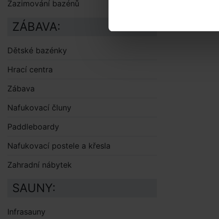
Zazimování bazénů
ZÁBAVA:
Dětské bazénky
Hrací centra
Zábava
Nafukovací čluny
Paddleboardy
Nafukovací postele a křesla
Zahradní nábytek
SAUNY:
Infrasauny