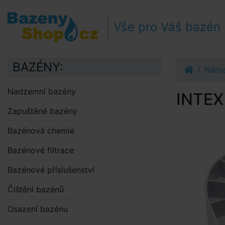
Přejít k navigaci
Přejít na obsah
Vše pro Váš bazén
Přejít k postrannímu sloupci
Klávesové zkratky
BAZÉNY:
Náhra
Nadzemní bazény
INTEX 
Zapuštěné bazény
Bazénová chemie
Bazénové filtrace
Bazénové příslušenství
Čištění bazénů
Osazení bazénu