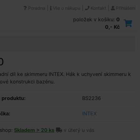
|
|
|
Poradna
Vše o nákupu
Kontakt
Přihlášení
položek v košíku:
0
0,- Kč
0
dní díl ke skimmeru INTEX. Hák k uchyvení skimmeru k
ové konstrukci bazénu.
 produktu:
BS2236
čka:
INTEX
shop:
Skladem > 20 ks
v úterý u vás