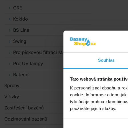
GRE
Kokido
BS Line
Swing
Pro pískovou filtraci MAXI
Souhlas
Pro UV lampy
Baterie
Tato webová stránka použív
Sprchy
K personalizaci obsahu a re
cookie. Informace o tom, jak
Vířivky
tyto údaje mohou zkombinovat
Zastřešení bazénů
používáte jejich služby.
Odzimování bazénů