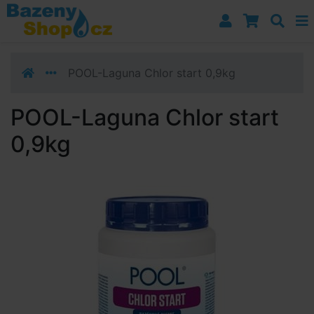
Přejít k navigaci
Přejít na obsah
Přejít k postrannímu sloupci
Klávesové zkratky
POOL-Laguna Chlor start 0,9kg
POOL-Laguna Chlor start
0,9kg