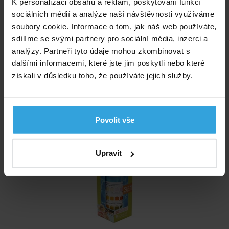
K personalizaci obsahu a reklam, poskytování funkcí
sociálních médií a analýze naší návštěvnosti využíváme
Etiketa POOL Chlor start
soubory cookie. Informace o tom, jak náš web používáte,
Bezpečnostní list Pool-Laguna Chlor start
sdílíme se svými partnery pro sociální média, inzerci a
analýzy. Partneři tyto údaje mohou zkombinovat s
Výrobce: Stachema, Hasičská 1, Zibohlavy 280 02 Kolín,
dalšími informacemi, které jste jim poskytli nebo které
stachema@stachema.cz
získali v důsledku toho, že používáte jejich služby.
Doporučené příslušenství (2)
Tester vody 3v1 - test chlór, pH, alkalita - proužkový
Povolit vše
Upravit