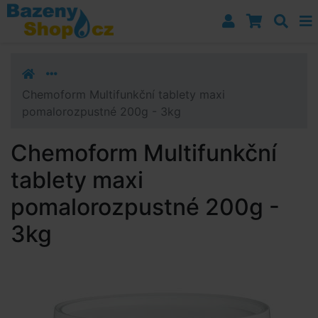
Přejít k navigaci
Přejít na obsah
Přejít k postrannímu sloupci
Klávesové zkratky
Chemoform Multifunkční tablety maxi
pomalorozpustné 200g - 3kg
Chemoform Multifunkční
tablety maxi
pomalorozpustné 200g -
3kg