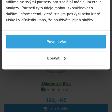
sdílíme se svými partnery pro sociální média, inzerci a
do košíku
analýzy. Partneři tyto údaje mohou zkombinovat s
dalšími informacemi, které jste jim poskytli nebo které
získali v důsledku toho, že používáte jejich služby.
Chemoform pH minus granulát 1,5kg
Povolit vše
Upravit
Skladem > 5 ks
v úterý u vás
192,- Kč
do košíku