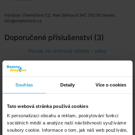
Výrobce: Chemoform CZ, Nad Safinou II 347, 252 50 Vestec,
info@chemoform.cz
Doporučené příslušenství (3)
Plovák na chlorové tablety - velký
Souhlas
Detaily
Více o cookies
Tato webová stránka používá cookies
Skladem > 50 ks
K personalizaci obsahu a reklam, poskytování funkcí
v úterý u vás
sociálních médií a analýze naší návštěvnosti využíváme
soubory cookie. Informace o tom, jak náš web používáte,
170,- Kč