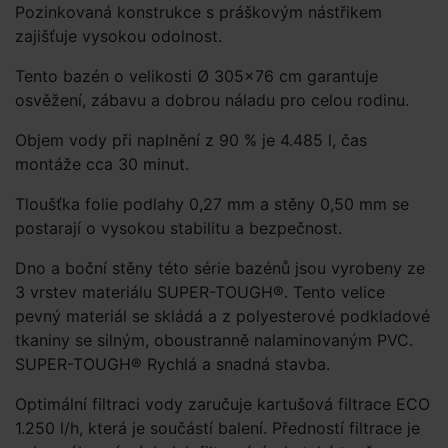
Pozinkovaná konstrukce s práškovým nástřikem
zajišťuje vysokou odolnost.
Tento bazén o velikosti Ø 305×76 cm garantuje
osvěžení, zábavu a dobrou náladu pro celou rodinu.
Objem vody při naplnění z 90 % je 4.485 l, čas
montáže cca 30 minut.
Tloušťka folie podlahy 0,27 mm a stěny 0,50 mm se
postarají o vysokou stabilitu a bezpečnost.
Dno a boční stěny této série bazénů jsou vyrobeny ze
3 vrstev materiálu SUPER-TOUGH®. Tento velice
pevný materiál se skládá a z polyesterové podkladové
tkaniny se silným, oboustranně nalaminovaným PVC.
SUPER-TOUGH® Rychlá a snadná stavba.
Optimální filtraci vody zaručuje kartušová filtrace ECO
1.250 l/h, která je součástí balení. Předností filtrace je