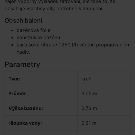
nejen výborný výsledek filtrování, ale také to, že
obsahuje všechny díly potřebné k zapojení.
Obsah balení
bazénová fólie
konstrukce bazénu
kartušová filtrace 1.250 l/h včetně propojovacích
hadic.
Parametry
Tvar:
kruh
Průměr:
3,05 m
Výška bazénu:
0,76 m
Hloubka vody:
0,61 m