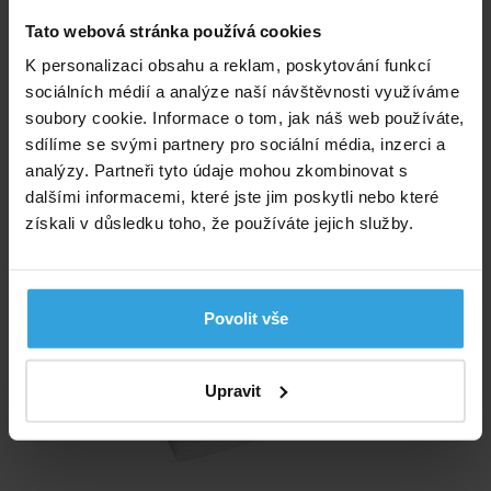
Tato webová stránka používá cookies
K personalizaci obsahu a reklam, poskytování funkcí
sociálních médií a analýze naší návštěvnosti využíváme
soubory cookie. Informace o tom, jak náš web používáte,
sdílíme se svými partnery pro sociální média, inzerci a
Nedostupné
analýzy. Partneři tyto údaje mohou zkombinovat s
dalšími informacemi, které jste jim poskytli nebo které
260,- Kč
získali v důsledku toho, že používáte jejich služby.
Podložka pod bazén o průměru 3,05m
Povolit vše
Upravit