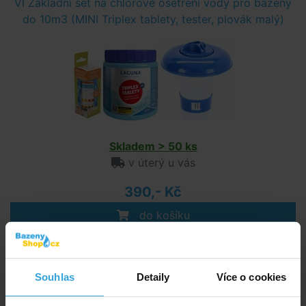
VI Základní set na chlorové ošetření vody pro bazeny
do 10m3 (MINI Triplex tablety, tester, plovák malý)
Skladem > 50 ks
v úterý u vás
390,- Kč
do košíku
Krycí plachta na bazén INTEX Frame o průměru 3,05m
Souhlas
Detaily
Více o cookies