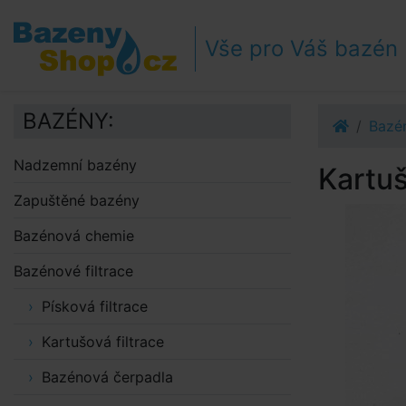
Přejít k navigaci
Přejít na obsah
Vše pro Váš bazén
Přejít k postrannímu sloupci
Klávesové zkratky
BAZÉNY:
Bazén
Nadzemní bazény
Kartuš
Zapuštěné bazény
Bazénová chemie
Bazénové filtrace
Písková filtrace
Kartušová filtrace
Bazénová čerpadla