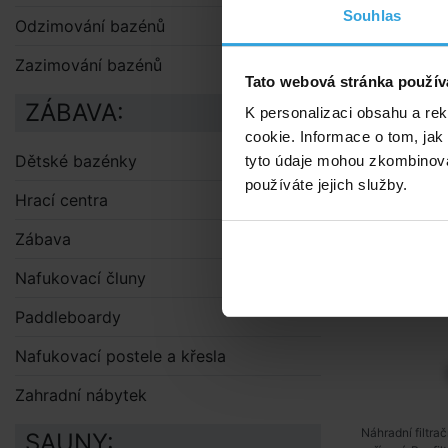
Souhlas
Odzimování bazénů
Alternat
Zazimování bazénů
Tato webová stránka použív
Kartušová 
ZÁBAVA:
K personalizaci obsahu a re
cookie. Informace o tom, jak
Dětské bazénky
tyto údaje mohou zkombinovat
používáte jejich služby.
Hrací centra
Zábava
Nafukovací čluny
Paddleboardy
Nafukovací postele a křesla
Zahradní nábytek
Náhradní filtra
SAUNY: