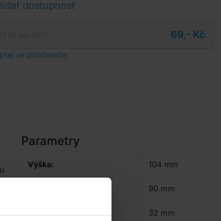
ídat dostupnost
69,- Kč
03 Kč bez DPH
ptej se prodavače
Parametry
Výška:
104 mm
ou
Vnější průměr:
90 mm
Vnitřní průměr:
32 mm