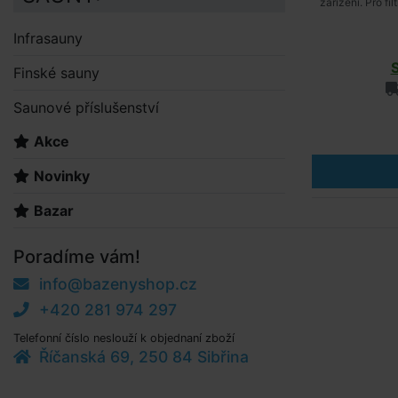
zařízení. Pro f
Infrasauny
Finské sauny
Saunové příslušenství
Akce
Novinky
Bazar
Poradíme vám!
info@bazenyshop.cz
+420 281 974 297
Telefonní číslo neslouží k objednaní zboží
Říčanská 69, 250 84 Sibřina