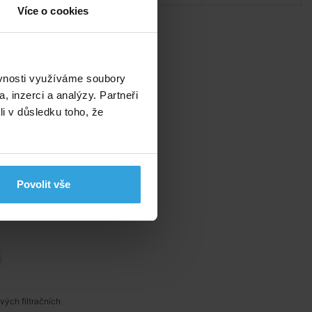
Více o cookies
a INTEX - B
ěvnosti využíváme soubory
, inzerci a analýzy. Partneři
li v důsledku toho, že
Povolit vše
vých filtračních