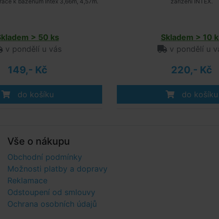
iltrace k bazénům Intex 3,66m, 4,57m.
zařízení INTEX.
Skladem > 50 ks
Skladem > 10 k
v pondělí u vás
v pondělí u v
149,- Kč
220,- Kč
do košíku
do košíku
Vše o nákupu
Obchodní podmínky
Možnosti platby a dopravy
Reklamace
Odstoupení od smlouvy
Ochrana osobních údajů