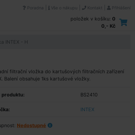
|
|
|
Poradna
Vše o nákupu
Kontakt
Přihlášení
položek v košíku:
0
0,- Kč
žka INTEX - H
dní filtrační vložka do kartušových filtračních zařízení
. Balení obsahuje 1ks kartušové vložky.
 produktu:
BS2410
čka:
INTEX
upnost:
Nedostupné