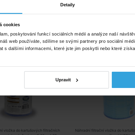
Detaily
ivní produkty
á cookies
filtrační vložka INTEX - A
Kartušová filtrační vložk
klam, poskytování funkcí sociálních médií a analýze naší návšt
 náš web používáte, sdílíme se svými partnery pro sociální média
 s dalšími informacemi, které jste jim poskytli nebo které získa
Upravit
ční vložka do kartušových filtračních
Náhradní filtrační vložka do kartušo