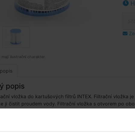
Hl
57,
Ze
mají ilustrační charakter.
popis
ý popis
trační vložka do kartušových filtrů INTEX. Filtrační vložka je
ze ji čistit proudem vody. Filtrační vložka s otvorem po ob
odná pro kartušové filtrace INTEX 28601/28602. Balení
 kartušové vložky.