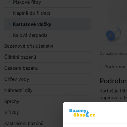
Pískové filtry
Náplně do filtrací
Kartušové vložky
Kalová čerpadla
Bazénové příslušenství
Obrázky a videa 
Čištění bazénů
Podrobný 
Osazení bazénu
Ohřev vody
Podrobn
Náhradní díly
Kartuš je fil
papírová a l
Sprchy
stranách. Vh
obsahuje 1ks
Vířivky
Zastřešení bazénů