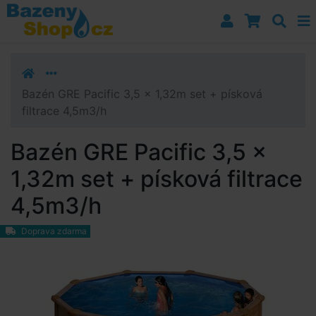
Přejít k navigaci
Přejít na obsah
Přejít k postrannímu sloupci
Klávesové zkratky
Bazén GRE Pacific 3,5 x 1,32m set + písková
filtrace 4,5m3/h
Bazén GRE Pacific 3,5 x
1,32m set + písková filtrace
4,5m3/h
Doprava zdarma