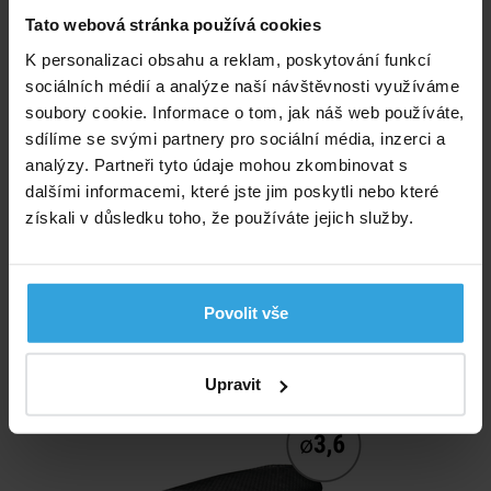
Tato webová stránka používá cookies
K personalizaci obsahu a reklam, poskytování funkcí
sociálních médií a analýze naší návštěvnosti využíváme
soubory cookie. Informace o tom, jak náš web používáte,
sdílíme se svými partnery pro sociální média, inzerci a
analýzy. Partneři tyto údaje mohou zkombinovat s
dalšími informacemi, které jste jim poskytli nebo které
Skladem > 50 ks
získali v důsledku toho, že používáte jejich služby.
v pondělí u vás
632,- Kč
Povolit vše
do košíku
Solární plachta černá na bazén o průměru 3,6m
Upravit