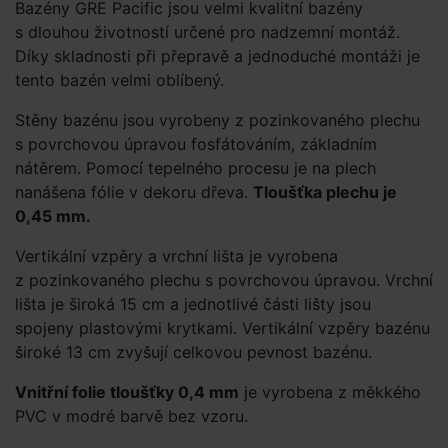
Bazény GRE Pacific jsou velmi kvalitní bazény
s dlouhou životností určené pro nadzemní montáž.
Díky skladnosti při přepravě a jednoduché montáži je
tento bazén velmi oblíbený.
Stěny bazénu jsou vyrobeny z pozinkovaného plechu
s povrchovou úpravou fosfátováním, základním
nátěrem. Pomocí tepelného procesu je na plech
nanášena fólie v dekoru dřeva.
Tloušťka plechu je
0,45 mm.
Vertikální vzpěry a vrchní lišta je vyrobena
z pozinkovaného plechu s povrchovou úpravou. Vrchní
lišta je široká 15 cm a jednotlivé části lišty jsou
spojeny plastovými krytkami. Vertikální vzpěry bazénu
široké 13 cm zvyšují celkovou pevnost bazénu.
Vnitřní folie tloušťky 0,4 mm
je vyrobena z měkkého
PVC v modré barvě bez vzoru.