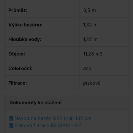
Průměr:
3,5 m
Výška bazénu:
1,32 m
Hloubka vody:
1,22 m
Objem:
11,25 m3
Celoroční:
ano
Filtrace:
písková
Dokumenty ke stažení
Návod na bazén GRE kruh 132 cm
Písková filtrace BS MAXI - CZ