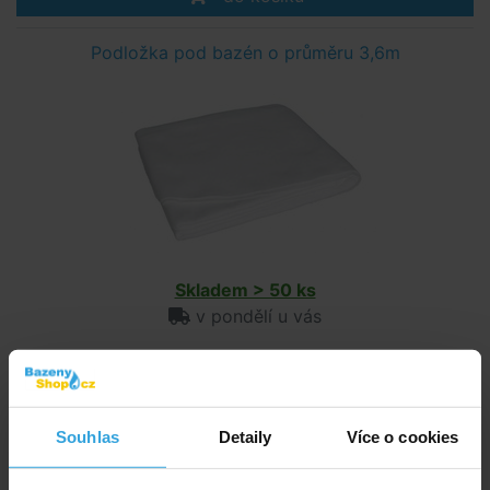
Podložka pod bazén o průměru 3,6m
Skladem > 50 ks
v pondělí u vás
890,- Kč
do košíku
Souhlas
Detaily
Více o cookies
Solární plachta modrá na bazén o průměru 3,6m