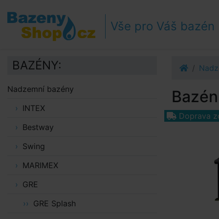
Přejít k navigaci
Přejít na obsah
Vše pro Váš bazén
Přejít k postrannímu sloupci
Klávesové zkratky
BAZÉNY:
Nadz
Nadzemní bazény
Bazén 
INTEX
Doprava z
Bestway
Swing
MARIMEX
GRE
GRE Splash