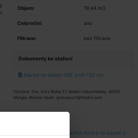
ty
Objem:
19,44 m3
m
Celoroční:
ano
ě
Filtrace:
bez filtrace
Dokumenty ke stažení
Návod na bazén GRE kruh 132 cm
Výrobce: Gre, Aritz Bidea 57, Belako Industrialdea, 48100
Mungia, Bizkaia-Spain, gresupport@fluidra.com
ůměru 4,6m
Solární plachta modrá na bazén o