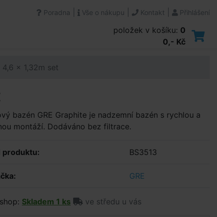
|
|
|
Poradna
Vše o nákupu
Kontakt
Přihlášení
položek v košíku:
0
0,- Kč
 4,6 x 1,32m set
t
vý bazén GRE Graphite je nadzemní bazén s rychlou a
ou montáží. Dodáváno bez filtrace.
 produktu:
BS3513
čka:
GRE
shop:
Skladem 1 ks
ve středu u vás