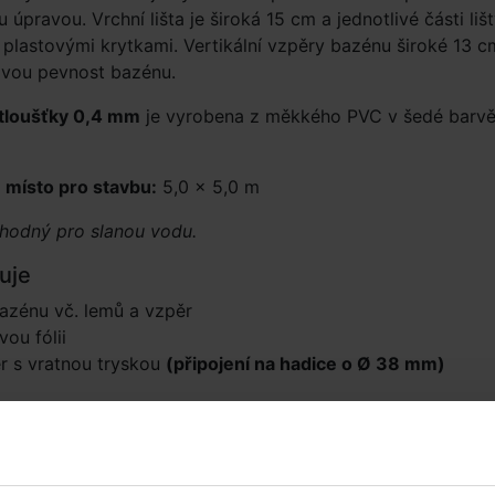
úpravou. Vrchní lišta je široká 15 cm a jednotlivé části liš
 plastovými krytkami. Vertikální vzpěry bazénu široké 13 c
ovou pevnost bazénu.
e tloušťky 0,4 mm
je vyrobena z měkkého PVC v šedé barv
místo pro stavbu:
5,0 × 5,0 m
vhodný pro slanou vodu.
uje
azénu vč. lemů a vzpěr
ou fólii
r s vratnou tryskou
(připojení na hadice o Ø 38 mm)
né příslušenství (6)
nové bezpečnostní schůdky
Podložka pod bazén o pr