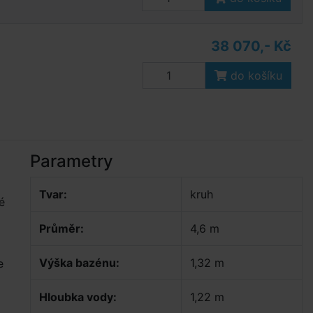
38 070,- Kč
do košíku
Parametry
Tvar:
kruh
é
Průměr:
4,6 m
Výška bazénu:
1,32 m
e
Hloubka vody:
1,22 m