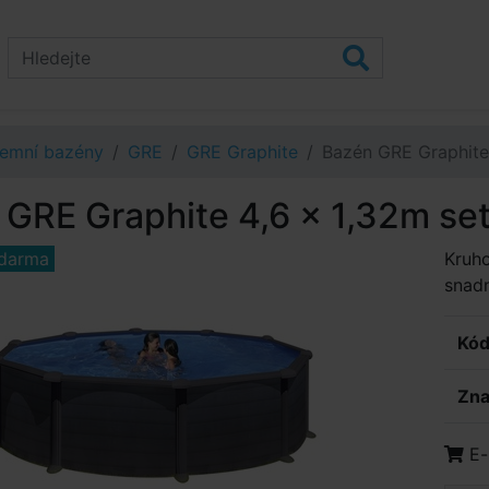
emní bazény
GRE
GRE Graphite
Bazén GRE Graphite
GRE Graphite 4,6 x 1,32m se
darma
Kruho
snadn
Kód
Zna
E-