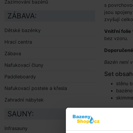
Zazimování bazénů
s povrchovou 
jsou spojeny
ZÁBAVA:
zvyšují celk
Dětské bazénky
Vnitřní foli
bez vzoru.
Hrací centra
Doporučené 
Zábava
Bazén není 
Nafukovací čluny
Set obsah
Paddleboardy
stěnu b
Nafukovací postele a křesla
bazénov
skimme
Zahradní nábytek
SAUNY:
Doporuče
INTEX Bazé
Infrasauny