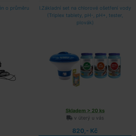
én o průměru
I.Základní set na chlorové ošetření vody
(Triplex tablety, pH-, pH+, tester,
plovák)
Skladem > 20 ks
v úterý u vás
820,- Kč