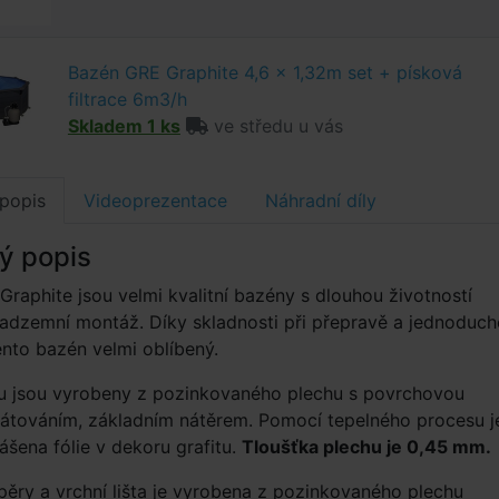
Bazén GRE Graphite 4,6 x 1,32m set + písková
filtrace 6m3/h
Skladem 1 ks
ve středu u vás
popis
Videoprezentace
Náhradní díly
ý popis
raphite jsou velmi kvalitní bazény s dlouhou životností
adzemní montáž. Díky skladnosti při přepravě a jednoduch
ento bazén velmi oblíbený.
u jsou vyrobeny z pozinkovaného plechu s povrchovou
fátováním, základním nátěrem. Pomocí tepelného procesu j
ášena fólie v dekoru grafitu.
Tloušťka plechu je 0,45 mm.
zpěry a vrchní lišta je vyrobena z pozinkovaného plechu