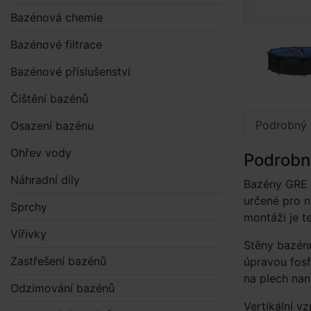
Bazénová chemie
Bazénové filtrace
Bazénové příslušenství
Čištění bazénů
Podrobný 
Osazení bazénu
Ohřev vody
Podrobn
Náhradní díly
Bazény GRE G
určené pro n
Sprchy
montáži je t
Vířivky
Stěny bazén
Zastřešení bazénů
úpravou fos
na plech nan
Odzimování bazénů
Vertikální v