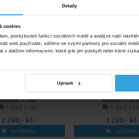
1,32m
Detaily
á cookies
klam, poskytování funkcí sociálních médií a analýze naší návšt
 náš web používáte, sdílíme se svými partnery pro sociální média
 s dalšími informacemi, které jste jim poskytli nebo které získa
Upravit
Skladem > 5 ks
Skladem > 50 k
v úterý u vás
v úterý u vá
2 290,- Kč
1 230,- Kč
do košíku
do košíku