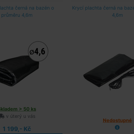
plachta černá na bazén o
Krycí plachta černá na baz
průměru 4,6m
4,6m
Skladem > 50 ks
v úterý u vás
Nedostupné
1 199,- Kč