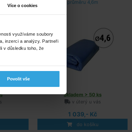
průměru 4,6m
Více o cookies
ěvnosti využíváme soubory
, inzerci a analýzy. Partneři
li v důsledku toho, že
Povolit vše
s
Skladem > 50 ks
s
v úterý u vás
1 039,- Kč
do košíku