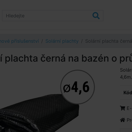
ové příslušenství
Solární plachty
Solární plachta čer
í plachta černá na bazén o p
Solár
4,6m.
Kód
E-
Pr