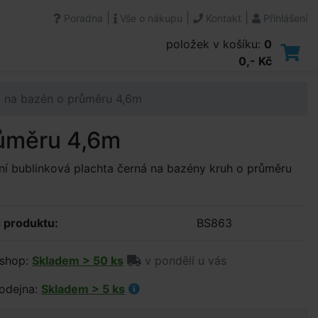
|
|
|
Poradna
Vše o nákupu
Kontakt
Přihlášení
položek v košíku:
0
0,- Kč
ná na bazén o průměru 4,6m
růměru 4,6m
ní bublinková plachta černá na bazény kruh o průměru
 produktu:
BS863
shop:
Skladem > 50 ks
v pondělí u vás
odejna:
Skladem > 5 ks