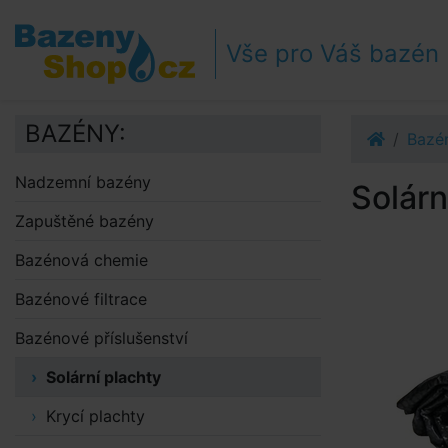
Přejít k navigaci
Přejít na obsah
Vše pro Váš bazén
Přejít k postrannímu sloupci
Klávesové zkratky
BAZÉNY:
Bazén
Nadzemní bazény
Solárn
Zapuštěné bazény
Bazénová chemie
Bazénové filtrace
Bazénové příslušenství
Solární plachty
Krycí plachty