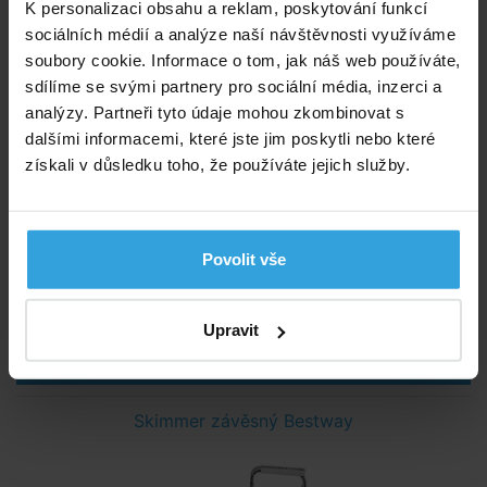
K personalizaci obsahu a reklam, poskytování funkcí
Podložka pod bazén 6 x 3m
sociálních médií a analýze naší návštěvnosti využíváme
soubory cookie. Informace o tom, jak náš web používáte,
sdílíme se svými partnery pro sociální média, inzerci a
analýzy. Partneři tyto údaje mohou zkombinovat s
dalšími informacemi, které jste jim poskytli nebo které
získali v důsledku toho, že používáte jejich služby.
Skladem > 10 ks
Povolit vše
v úterý u vás
999,- Kč
Upravit
do košíku
Skimmer závěsný Bestway