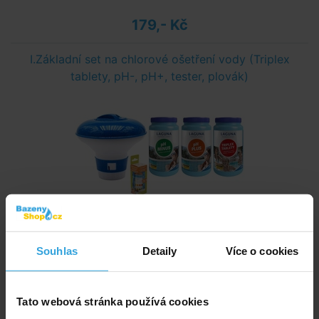
179,- Kč
I.Základní set na chlorové ošetření vody (Triplex
tablety, pH-, pH+, tester, plovák)
Skladem > 20 ks
v úterý u vás
Souhlas
Detaily
Více o cookies
820,- Kč
do košíku
Tato webová stránka používá cookies