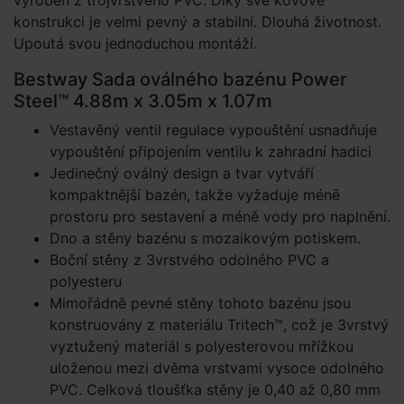
vyroben z trojvrstvého PVC. Díky své kovové
konstrukci je velmi pevný a stabilní. Dlouhá životnost.
Upoutá svou jednoduchou montáží.
Bestway Sada oválného bazénu Power
Steel™ 4.88m x 3.05m x 1.07m
Vestavěný ventil regulace vypouštění usnadňuje
vypouštění připojením ventilu k zahradní hadici
Jedinečný oválný design a tvar vytváří
kompaktnější bazén, takže vyžaduje méně
prostoru pro sestavení a méně vody pro naplnění.
Dno a stěny bazénu s mozaikovým potiskem.
Boční stěny z 3vrstvého odolného PVC a
polyesteru
Mimořádně pevné stěny tohoto bazénu jsou
konstruovány z materiálu Tritech™, což je 3vrstvý
vyztužený materiál s polyesterovou mřížkou
uloženou mezi dvěma vrstvami vysoce odolného
PVC. Celková tloušťka stěny je 0,40 až 0,80 mm