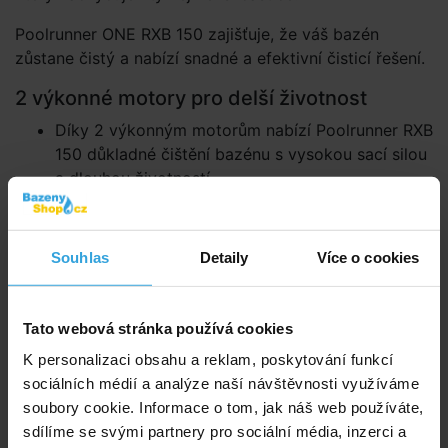
Poolrunner ONE RXB 150 zajišťuje, že váš bazén
zůstane čistý a nabízí snadné a efektivní čisticí řešení.
2 výkonné motory pro delší životnost
Díky 2 výkonným motorům nabízí Poolrunner RXB
150 důkladné čištění bazénu s vysokou sací silou
a dlouhou životností.
Pro bazény až 15 m2 ve velikosti
Tento akumulátorový bazénový vysavač bez
Souhlas
Detaily
Více o cookies
námahy čistící bazény do plochy dna 15 m2,
ponoří se do hloubky až 2 metry a je vhodný pro
slanou vodu.
Tato webová stránka používá cookies
Pohodlné a rychlé otevření bez úsilí
K personalizaci obsahu a reklam, poskytování funkcí
sociálních médií a analýze naší návštěvnosti využíváme
Díky praktickému rychlému uvolnění může být
soubory cookie. Informace o tom, jak náš web používáte,
bazénový robot otevřen bez námahy – bez
sdílíme se svými partnery pro sociální média, inzerci a
jakéhokoli úsilí.