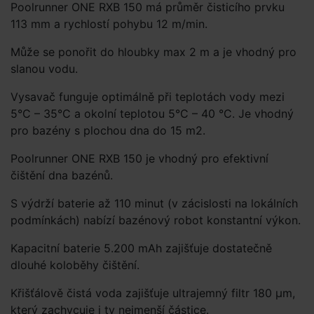
Poolrunner ONE RXB 150 má průměr čisticího prvku
113 mm a rychlostí pohybu 12 m/min.
Může se ponořit do hloubky max 2 m a je vhodný pro
slanou vodu.
Vysavač funguje optimálně při teplotách vody mezi
5°C – 35°C a okolní teplotou 5°C – 40 °C. Je vhodný
pro bazény s plochou dna do 15 m2.
Poolrunner ONE RXB 150 je vhodný pro efektivní
čištění dna bazénů.
S výdrží baterie až 110 minut (v zácislosti na lokálních
podmínkách) nabízí bazénový robot konstantní výkon.
Kapacitní baterie 5.200 mAh zajišťuje dostatečně
dlouhé koloběhy čištění.
Křišťálově čistá voda zajišťuje ultrajemný filtr 180 μm,
který zachycuje i ty nejmenší částice.