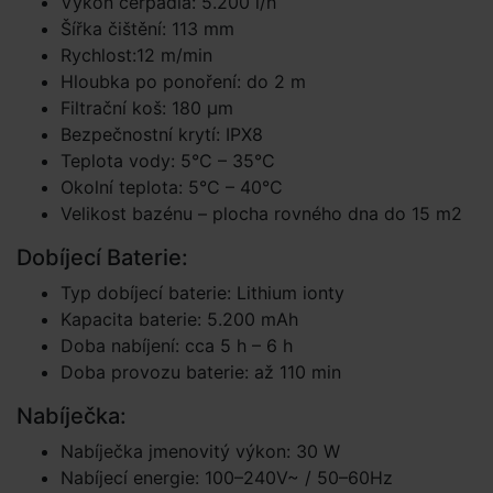
Výkon čerpadla: 5.200 l/h
Šířka čištění: 113 mm
Rychlost:12 m/min
Hloubka po ponoření: do 2 m
Filtrační koš: 180 μm
Bezpečnostní krytí: IPX8
Teplota vody: 5°C – 35°C
Okolní teplota: 5°C – 40°C
Velikost bazénu – plocha rovného dna do 15 m2
Dobíjecí Baterie:
Typ dobíjecí baterie: Lithium ionty
Kapacita baterie: 5.200 mAh
Doba nabíjení: cca 5 h – 6 h
Doba provozu baterie: až 110 min
Nabíječka:
Nabíječka jmenovitý výkon: 30 W
Nabíjecí energie: 100–240V~ / 50–60Hz