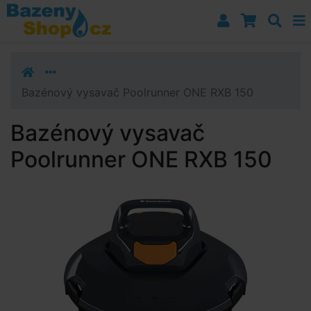
Přejít k navigaci
Přejít na obsah
Přejít k postrannímu sloupci
Klávesové zkratky
Bazénový vysavač Poolrunner ONE RXB 150
Bazénový vysavač
Poolrunner ONE RXB 150