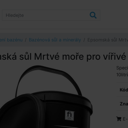
ení bazénu
Bazénová sůl a minerály
Epsomská sůl Mrtvé
ká sůl Mrtvé moře pro vířivé 
Speci
10litr
Kód
Zna
E-