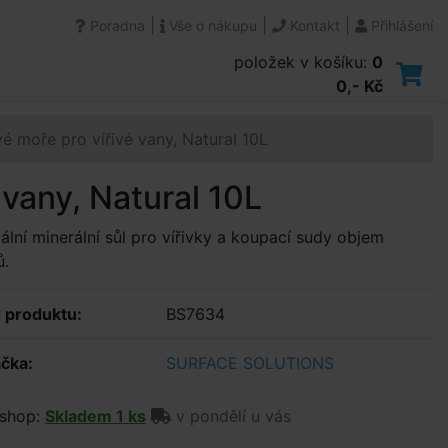
|
|
|
Poradna
Vše o nákupu
Kontakt
Přihlášení
položek v košíku:
0
0,- Kč
 moře pro vířivé vany, Natural 10L
vany, Natural 10L
ální minerální sůl pro vířivky a koupací sudy objem
ů.
 produktu:
BS7634
čka:
SURFACE SOLUTIONS
shop:
Skladem 1 ks
v pondělí u vás