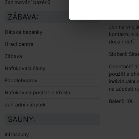
požadovaného
Zazimování bazénů
Upozornění:
ZÁBAVA:
Jen na vnějš
Dětské bazénky
kontaktu s o
dosah dětí.
Hrací centra
Složení: Sí
Zábava
Orientační d
Nafukovací čluny
použití s oh
Paddleboardy
individuální
na zápěstí ru
Nafukovací postele a křesla
Balení: 10L
Zahradní nábytek
SAUNY:
Infrasauny