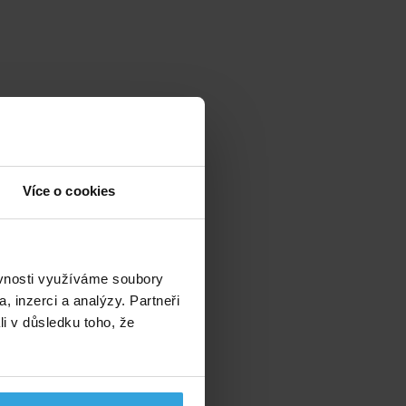
Více o cookies
ěvnosti využíváme soubory
, inzerci a analýzy. Partneři
li v důsledku toho, že
,
u