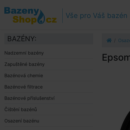
Přejít k navigaci
Přejít na obsah
Vše pro Váš bazén
Přejít k postrannímu sloupci
Klávesové zkratky
BAZÉNY:
Osaz
Nadzemní bazény
Epsoms
Zapuštěné bazény
Bazénová chemie
Bazénové filtrace
Bazénové příslušenství
Čištění bazénů
Osazení bazénu