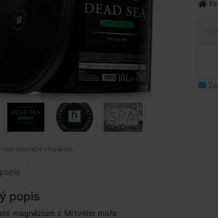
Pr
825
Ze
mají ilustrační charakter.
popis
ý popis
čisté magnézium z Mrtvého moře