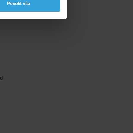
Povolit vše
ad