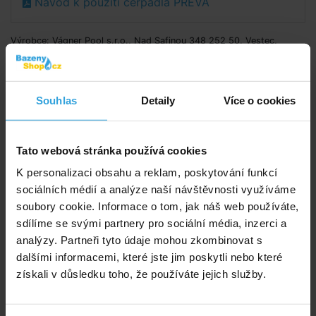
Návod k použítí čerpadla PREVA
Výrobce: Vágner Pool s.r.o., Nad Safinou 348 252 50, Vestec,
info@vagnerpool.com
Doporučené příslušenství (6)
Souhlas
Detaily
Více o cookies
Čistič Griffon 125ml
Tato webová stránka používá cookies
K personalizaci obsahu a reklam, poskytování funkcí
sociálních médií a analýze naší návštěvnosti využíváme
soubory cookie. Informace o tom, jak náš web používáte,
sdílíme se svými partnery pro sociální média, inzerci a
analýzy. Partneři tyto údaje mohou zkombinovat s
dalšími informacemi, které jste jim poskytli nebo které
získali v důsledku toho, že používáte jejich služby.
Skladem > 20 ks