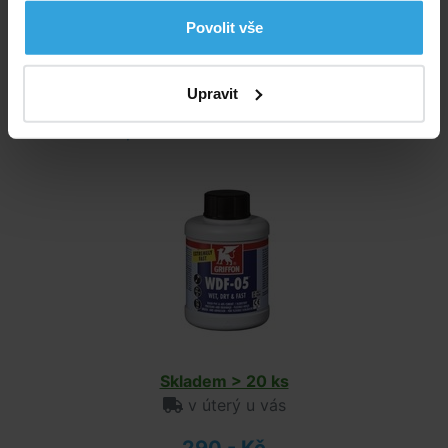
v úterý u vás
Povolit vše
190,- Kč
do košíku
Upravit
Lepidlo Griffon WDF 05 250ml
Skladem > 20 ks
v úterý u vás