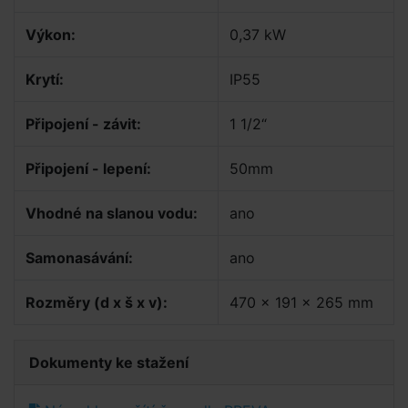
Výkon:
0,37 kW
Krytí:
IP55
Připojení - závit:
1 1/2“
Připojení - lepení:
50mm
Vhodné na slanou vodu:
ano
Samonasávání:
ano
Rozměry (d x š x v):
470 x 191 x 265 mm
Dokumenty ke stažení