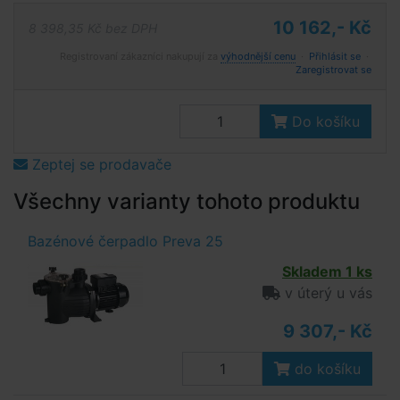
10 162,- Kč
8 398,35 Kč bez DPH
Registrovaní zákazníci nakupují za
výhodnější cenu
·
Přihlásit se
·
Zaregistrovat se
Do košíku
Zeptej se prodavače
Všechny varianty tohoto produktu
Bazénové čerpadlo Preva 25
Skladem 1 ks
v úterý u vás
9 307,- Kč
do košíku