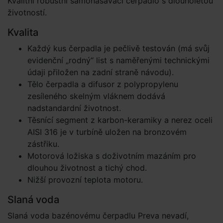
Kvalitní robustní samonasávací čerpadlo s dlouholetou
životností.
Kvalita
Každý kus čerpadla je pečlivě testován (má svůj
evidenční „rodný“ list s naměřenými technickými
údaji přiložen na zadní straně návodu).
Tělo čerpadla a difusor z polypropylenu
zesíleného skelným vláknem dodává
nadstandardní životnost.
Těsnící segment z karbon-keramiky a nerez oceli
AISI 316 je v turbíně uložen na bronzovém
zástřiku.
Motorová ložiska s doživotním mazáním pro
dlouhou životnost a tichý chod.
Nižší provozní teplota motoru.
Slaná voda
Slaná voda bazénovému čerpadlu Preva nevadí,