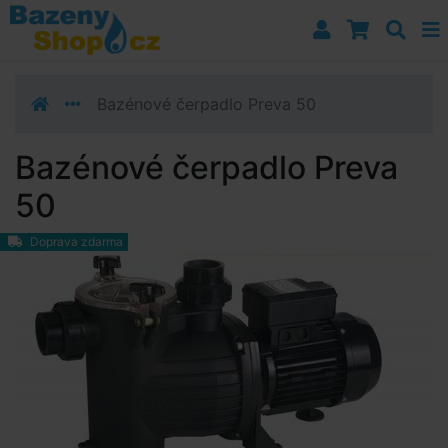
Přejít k navigaci
Přejít na obsah
Přejít k postrannímu sloupci
Klávesové zkratky
Bazénové čerpadlo Preva 50
Bazénové čerpadlo Preva
50
Doprava zdarma