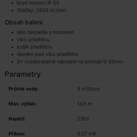
Krytí motoru IP 55
Otáčky: 2850 ot./min
Obsah balení
tělo čerpadla s motorem
víko předfiltru
košík předfiltru
těsnění pod víko předfiltru
2× rozebíratelné napojení na potrubí D 50mm
Parametry
Průtok vody:
9 m3/hod
Max. výtlak:
14,5 m
Napětí:
230V
Příkon:
0,57 kW