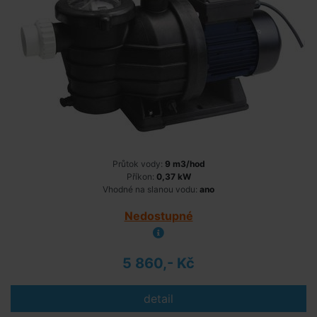
Průtok vody:
9 m3/hod
Příkon:
0,37 kW
Vhodné na slanou vodu:
ano
Nedostupné
5 860,- Kč
detail